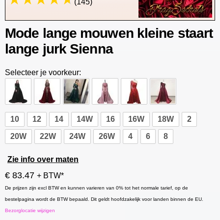
(145)
Mode lange mouwen kleine staart
lange jurk Sienna
Selecteer je voorkeur:
10
12
14
14W
16
16W
18W
2
20W
22W
24W
26W
4
6
8
Zie info over maten
€ 83.47
+ BTW*
De prijzen zijn excl BTW en kunnen varieren van 0% tot het normale tarief, op de
bestelpagina wordt de BTW bepaald. Dit geldt hoofdzakelijk voor landen binnen de EU.
Bezorglocatie wijzigen