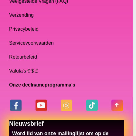
Veelgestelde Vragen (FAQ)
Verzending
Privacybeleid
Servicevoorwaarden
Retourbeleid
Valuta's € $ £
Onze deelnameprogramma's
Nieuwsbrief
Word lid van onze mailinglijst om op de