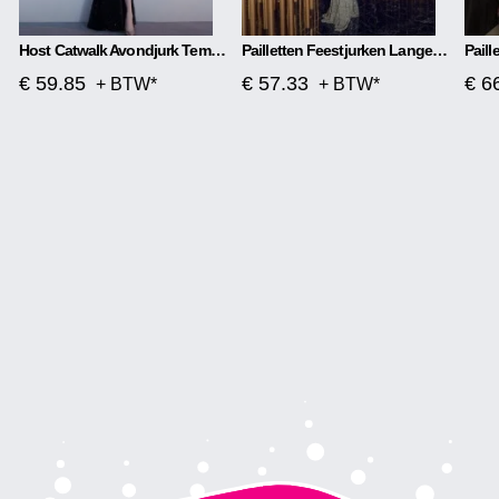
Host Catwalk Avondjurk Temperament Elegante Ruit
Pailletten Feestjurken Lange Sectie
€ 59.85
€ 57.33
€ 6
+ BTW*
+ BTW*