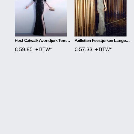
Host Catwalk Avondjurk Temperament Elegante Ruit
Pailletten Feestjurken Lange Sectie
€ 59.85
€ 57.33
+ BTW*
+ BTW*