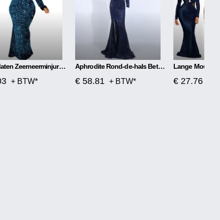
Grote Maten Zeemeerminjurk Met Kraag
Aphrodite Rond-de-hals Betoverde Maxi-jurk
03
€ 58.81
€ 27.76
+ BTW*
+ BTW*
+ 