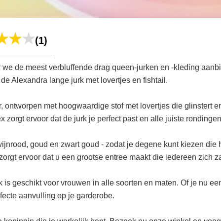
(1)
e de meest verbluffende drag queen-jurken en -kleding aanbie
e Alexandra lange jurk met lovertjes en fishtail.
 ontworpen met hoogwaardige stof met lovertjes die glinstert en
zorgt ervoor dat de jurk je perfect past en alle juiste rondinge
, wijnrood, goud en zwart goud - zodat je degene kunt kiezen die he
orgt ervoor dat u een grootse entree maakt die iedereen zich z
k is geschikt voor vrouwen in alle soorten en maten. Of je nu e
rfecte aanvulling op je garderobe.