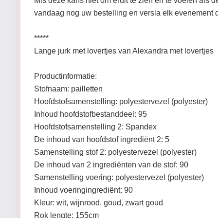
Mis deze kans niet om eruit te zien en te voelen als d
vandaag nog uw bestelling en versla elk evenement d
*****
Lange jurk met lovertjes van Alexandra met lovertjes
Productinformatie:
Stofnaam: pailletten
Hoofdstofsamenstelling: polyestervezel (polyester)
Inhoud hoofdstofbestanddeel: 95
Hoofdstofsamenstelling 2: Spandex
De inhoud van hoofdstof ingrediënt 2: 5
Samenstelling stof 2: polyestervezel (polyester)
De inhoud van 2 ingrediënten van de stof: 90
Samenstelling voering: polyestervezel (polyester)
Inhoud voeringingrediënt: 90
Kleur: wit, wijnrood, goud, zwart goud
Rok lengte: 155cm