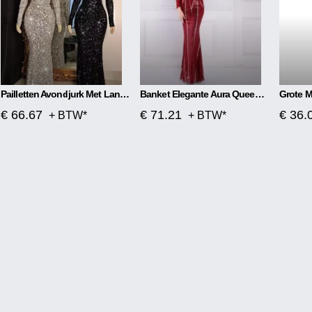
Pailletten Avondjurk Met Lange Mouwen
Banket Elegante Aura Queen Fishtail-jurk Met Lange Mouwen En Pailletten
€ 66.67
€ 71.21
€ 36.
+ BTW*
+ BTW*