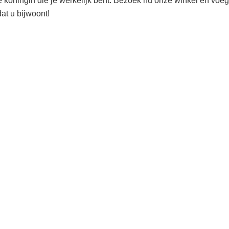
e koningin die je werkelijk bent. Bezoek nu onze winkel en voeg 
at u bijwoont!