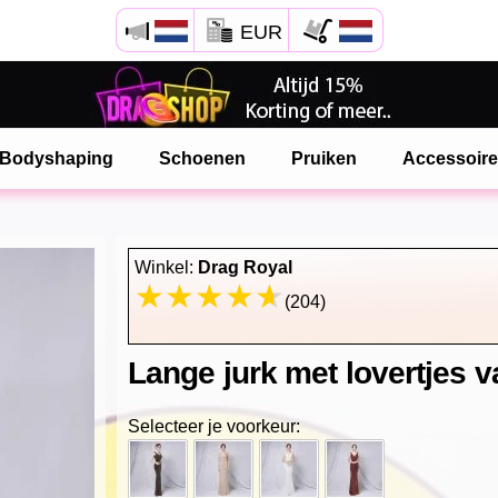
EUR
Open Safari menu.
of klik de safari knop zoals hiernaast getoont
Bodyshaping
Schoenen
Pruiken
Accessoir
en klik TOEVOEGEN AAN BUREAUBLAD
onlinedragshop is nu geinstalleeerd als APP
Winkel:
Drag Royal
(204)
Lange jurk met lovertjes v
Selecteer je voorkeur: