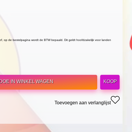
ief, op de bestelpagina wordt de BTW bepaald. Dit geldt hoofdzakelijk voor landen
DOE IN WINKEL WAGEN
KOOP
Toevoegen aan verlanglijst