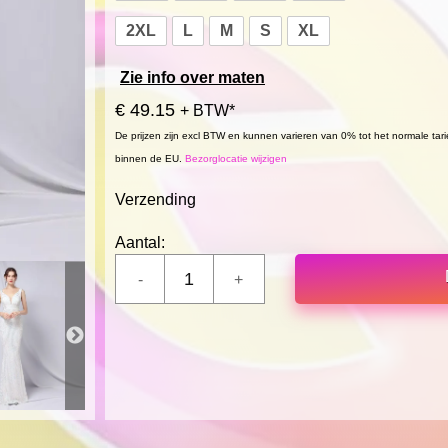
2XL
L
M
S
XL
Zie info over maten
€ 49.15
+ BTW*
De prijzen zijn excl BTW en kunnen varieren van 0% tot het normale tar
binnen de EU.
Bezorglocatie wijzigen
Verzending
Aantal: