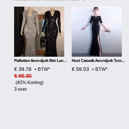
Pailletten Avondjurk Met Lange Mouwen
Host Catwalk Avondjurk Temperament Elegante Ruit
€ 39.78
€ 59.53
+ BTW*
+ BTW*
€ 66.30
(40% Korting)
3 over