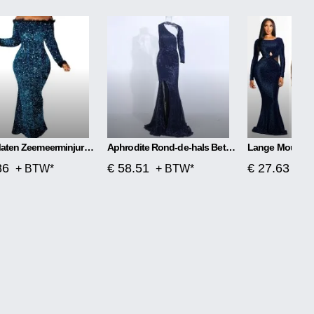
Grote Maten Zeemeerminjurk Met Kraag
Aphrodite Rond-de-hals Betoverde Maxi-jurk
86
€ 58.51
€ 27.63
+ BTW*
+ BTW*
+ 