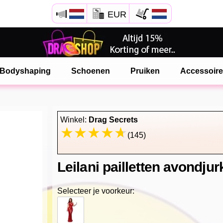
EUR
Open Safari menu.
of klik de safari knop zoals hiernaast getoont
Bodyshaping
Schoenen
Pruiken
Accessoir
en klik TOEVOEGEN AAN BUREAUBLAD
onlinedragshop is nu geinstalleeerd als APP
Winkel:
Drag Secrets
(145)
Leilani pailletten avondjur
Selecteer je voorkeur: