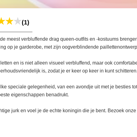
(1)
de meest verbluffende drag queen-outfits en -kostuums brengen
ling op je garderobe, met zijn oogverblindende paillettenontwerp 
etten en is niet alleen visueel verbluffend, maar ook comforta
erhoudsvriendelijk is, zodat je er keer op keer in kunt schitteren
 elke speciale gelegenheid, van een avondje uit met je besties 
e beste eigenschappen benadrukt.
e jurk en voel je de echte koningin die je bent. Bezoek onze