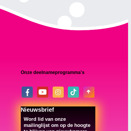
Onze deelnameprogramma's
Nieuwsbrief
Word lid van onze
mailinglijst om op de hoogte