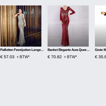
Pailletten Feestjurken Lange Sectie
Banket Elegante Aura Queen Fishtail-jurk Met Lange Mouwen En Pailletten
€ 57.03
€ 70.82
€ 35.
+ BTW*
+ BTW*