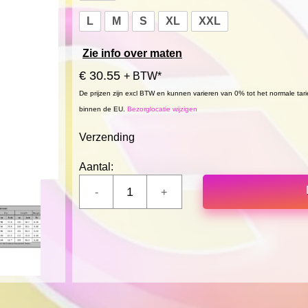
L
M
S
XL
XXL
Zie info over maten
€ 30.55
+ BTW*
De prijzen zijn excl BTW en kunnen varieren van 0% tot het normale tar
binnen de EU.
Bezorglocatie wijzigen
Verzending
Aantal: