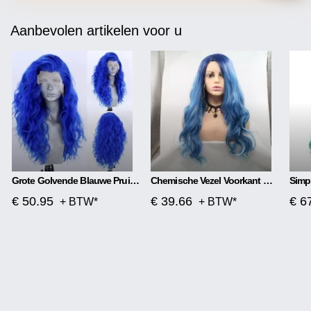
Aanbevolen artikelen voor u
Grote Golvende Blauwe Pruik Met Front Lace
Chemische Vezel Voorkant Met Middenscheiding, Mat Lang Krullend Haar
€ 50.95
€ 39.66
€ 6
+ BTW*
+ BTW*