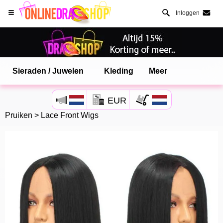
Inloggen
Sieraden / Juwelen
Kleding
Meer
Open Safari menu.
EUR
of klik de safari knop zoals hiernaast getoont
Pruiken
>
Lace Front Wigs
en klik TOEVOEGEN AAN BUREAUBLAD
onlinedragshop is nu geinstalleeerd als APP