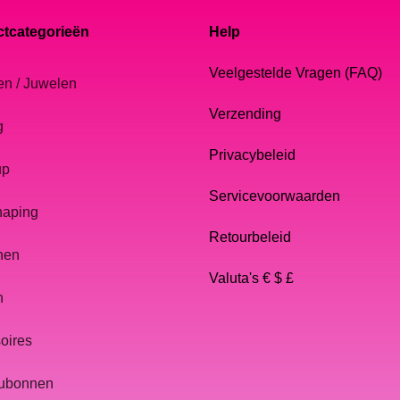
tcategorieën
Help
Veelgestelde Vragen (FAQ)
en / Juwelen
Verzending
g
Privacybeleid
up
Servicevoorwaarden
haping
Retourbeleid
nen
Valuta's € $ £
n
oires
ubonnen