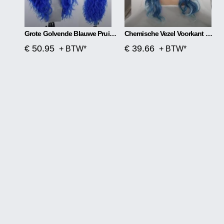
Grote Golvende Blauwe Pruik Met Front Lace
Chemische Vezel Voorkant Met Middenscheiding, Mat Lang Krullend Haar
€ 50.95
€ 39.66
+ BTW*
+ BTW*