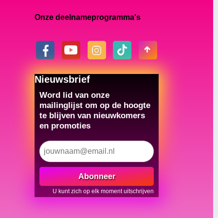
Onze deelnameprogramma's
Nieuwsbrief
Word lid van onze
mailinglijst om op de hoogte
te blijven van nieuwkomers
en promoties
Abonneer
U kunt zich op elk moment uitschrijven