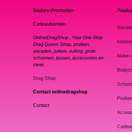
Andere Producten
Produc
Cadeaubonnen
Sierad
OnlineDragShop , Your One Stop
Kledin
Drag Queen Shop, pruiken,
sieraden, jurken, vulling, grote
Make-
schoenen, tassen, accessoires en
meer.
Bodys
Drag Shop
Schoe
Contact onlinedragshop
Pruike
Contact
Access
Cadea