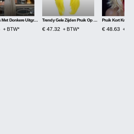
Pruik Grijs Met Donkere Uitgroei
Trendy Gele Zijden Pruik Op Hoge Temperatuur
Pruik Kort Krulle
8
€ 47.32
€ 48.63
+ BTW*
+ BTW*
+ BT