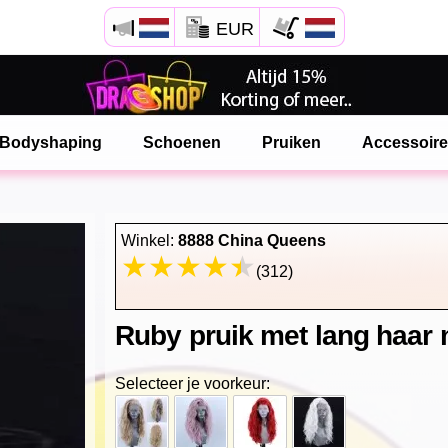
EUR
Open Safari menu.
of klik de safari knop zoals hiernaast getoont
Bodyshaping
Schoenen
Pruiken
Accessoir
en klik TOEVOEGEN AAN BUREAUBLAD
onlinedragshop is nu geinstalleeerd als APP
Winkel:
8888 China Queens
(312)
Ruby pruik met lang haar m
Selecteer je voorkeur: