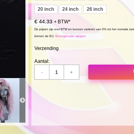
20 inch
24 inch
26 inch
€ 44.33
+ BTW*
De prijzen zijn excl BTW en kunnen varieren van 0% tot het normale tar
binnen de EU.
Bezorglocatie wijzigen
Verzending
Aantal: