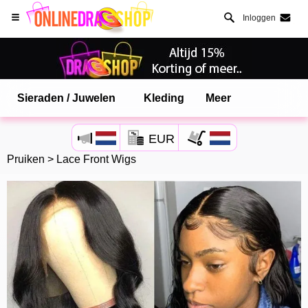
Inloggen
Sieraden / Juwelen
Kleding
Meer
Open Safari menu.
EUR
of klik de safari knop zoals hiernaast getoont
Pruiken
>
Lace Front Wigs
en klik TOEVOEGEN AAN BUREAUBLAD
onlinedragshop is nu geinstalleeerd als APP