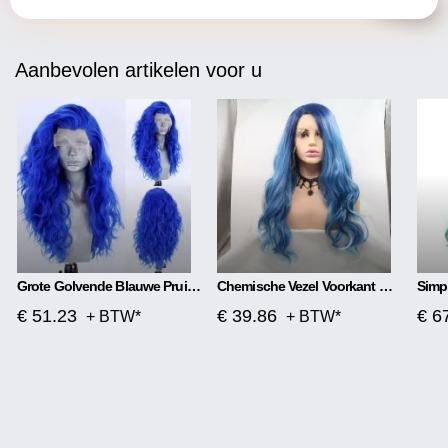
Aanbevolen artikelen voor u
Grote Golvende Blauwe Pruik Met Front Lace
Chemische Vezel Voorkant Met Middenscheiding, Mat Lang Krullend Haar
€ 51.23
€ 39.86
€ 6
+ BTW*
+ BTW*