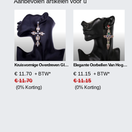
Aanbevolen artikelen voor u
Kruisvormige Overdreven Glanzende Oorbellen
Elegante Oorbellen Van Hoge Kwaliteit Materiaal: Glas/gekleurd Glas Soort: Oorsteker Vorm: Kruis Kleur: Goud + Kleur, Goud + Zwart, Zilver + Kleur, Zilver + Zwart
€ 11.70
€ 11.15
+ BTW*
+ BTW*
€ 11.70
€ 11.15
(0% Korting)
(0% Korting)