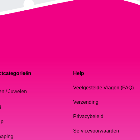
tcategorieën
Help
Veelgestelde Vragen (FAQ)
en / Juwelen
Verzending
g
Privacybeleid
up
Servicevoorwaarden
haping