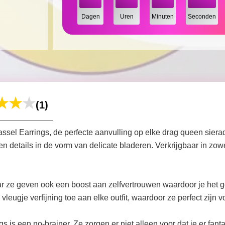
Dagen
Uren
Minuten
Seconden
(1)
assel Earrings, de perfecte aanvulling op elke drag queen sier
details in de vorm van delicate bladeren. Verkrijgbaar in zowe
ar ze geven ook een boost aan zelfvertrouwen waardoor je het ge
leugje verfijning toe aan elke outfit, waardoor ze perfect zijn
is een no-brainer. Ze zorgen er niet alleen voor dat je er fantas