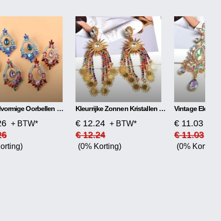
Druppelvormige Oorbellen Mode
Kleurrijke Zonnen Kristallen Kwast Hanger Oorbellen
26
€ 12.24
€ 11.03
+ BTW*
+ BTW*
+ 
26
€ 12.24
€ 11.03
orting)
(0% Korting)
(0% Korting)