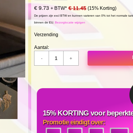
€ 9.73
€ 11.45
+ BTW*
(15% Korting)
De prijzen zijn excl BTW en kunnen varieren van 0% tot het normale tar
binnen de EU.
Bezorglocatie wijzigen
Verzending
Aantal:
15% KORTING voor beperkte 
Promotie eindigt over: