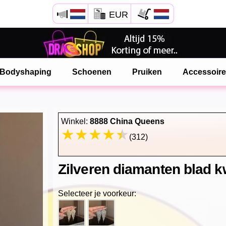
EUR
Open Safari menu.
of klik de safari knop zoals hiernaast getoont
Bodyshaping
Schoenen
Pruiken
Accessoir
en klik TOEVOEGEN AAN BUREAUBLAD
onlinedragshop is nu geinstalleeerd als APP
Winkel:
8888 China Queens
(312)
Zilveren diamanten blad 
Selecteer je voorkeur: