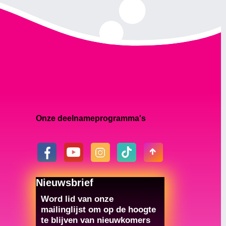
Onze deelnameprogramma's
Nieuwsbrief
Word lid van onze
mailinglijst om op de hoogte
te blijven van nieuwkomers