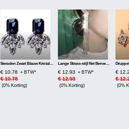
Sieraden Zwart Blauw Kristal Strass Drop Oorbellen
Lange Strass-stijl Net Beroemdheden Oorbellen
€ 10.78
€ 12.93
€ 12.
+ BTW*
+ BTW*
€ 10.78
€ 12.93
€ 12.
(0% Korting)
(0% Korting)
(0% K