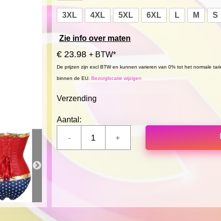
3XL
4XL
5XL
6XL
L
M
S
Zie info over maten
€ 23.98
+ BTW*
De prijzen zijn excl BTW en kunnen varieren van 0% tot het normale tar
binnen de EU.
Bezorglocatie wijzigen
Verzending
Aantal: