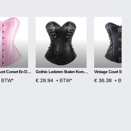
Jurk Dieptepunt Corset En Dunne Taille Corset
Gothic Lederen Stalen Korset Met Ritssluiting
€ 28.94
€ 36.38
 BTW*
+ BTW*
+ BTW*