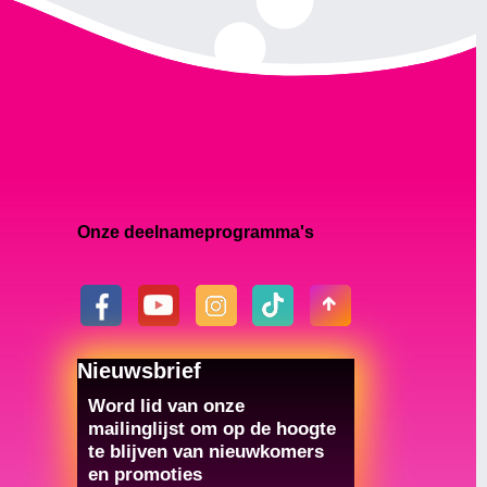
Onze deelnameprogramma's
Nieuwsbrief
Word lid van onze
mailinglijst om op de hoogte
te blijven van nieuwkomers
en promoties