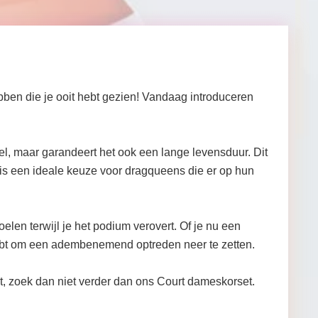
ben die je ooit hebt gezien! Vandaag introduceren
el, maar garandeert het ook een lange levensduur. Dit
is een ideale keuze voor dragqueens die er op hun
oelen terwijl je het podium verovert. Of je nu een
 hebt om een adembenemend optreden neer te zetten.
nt, zoek dan niet verder dan ons Court dameskorset.