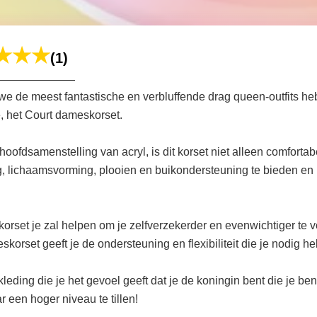
(1)
 de meest fantastische en verbluffende drag queen-outfits heb
e, het Court dameskorset.
dsamenstelling van acryl, is dit korset niet alleen comfortab
, lichaamsvorming, plooien en buikondersteuning te bieden en 
t korset je zal helpen om je zelfverzekerder en evenwichtiger te v
skorset geeft je de ondersteuning en flexibiliteit die je nodig
leding die je het gevoel geeft dat je de koningin bent die je be
 een hoger niveau te tillen!