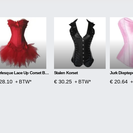
Burlesque Lace Up Corset Bustier TUTU Rok Lolita FANCY
Stalen Korset
28.10
€ 30.25
€ 20.64
+ BTW*
+ BTW*
+