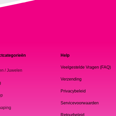
tcategorieën
Help
Veelgestelde Vragen (FAQ)
en / Juwelen
Verzending
g
Privacybeleid
up
Servicevoorwaarden
haping
Retourbeleid