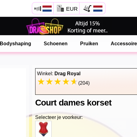
EUR
Open Safari menu.
of klik de safari knop zoals hiernaast getoont
Bodyshaping
Schoenen
Pruiken
Accessoir
en klik TOEVOEGEN AAN BUREAUBLAD
onlinedragshop is nu geinstalleeerd als APP
Winkel:
Drag Royal
(204)
Court dames korset
Selecteer je voorkeur: