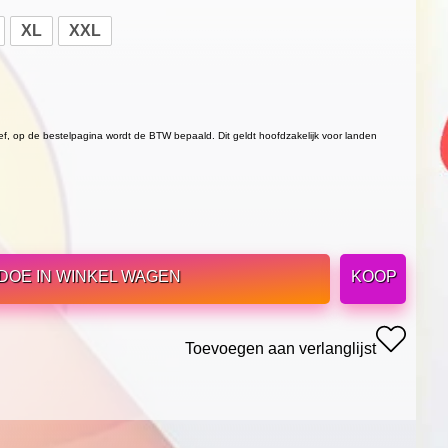
XL
XXL
ief, op de bestelpagina wordt de BTW bepaald. Dit geldt hoofdzakelijk voor landen
DOE IN WINKEL WAGEN
KOOP
Toevoegen aan verlanglijst