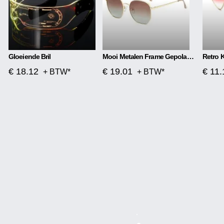
Gloeiende Bril
Mooi Metalen Frame Gepolariseerde Kleurenfilm Zonnebril
€ 18.12
€ 19.01
€ 11.
+ BTW*
+ BTW*