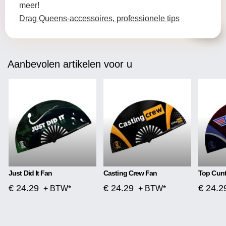
meer!
Drag Queens-accessoires, professionele tips
Aanbevolen artikelen voor u
Just Did It Fan
Casting Crew Fan
Top Cunt
€ 24.29
€ 24.29
€ 24.2
+ BTW*
+ BTW*