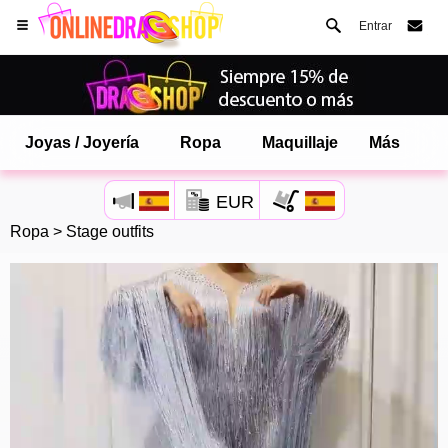
Entrar
Joyas / Joyería
Ropa
Maquillaje
Más
EUR
Ropa
>
Stage outfits
Abre tu menú de Safari.
o toque el botón de safari como se muestra a la izquierda
y toca AÑADIR A LA PANTALLA DE INICIO
onlinedragshop ahora está instalado como APLICACIÓN