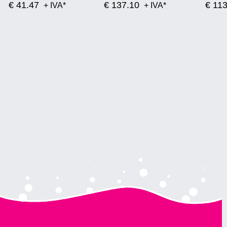
€ 41.47
€ 137.10
€ 11
+ IVA*
+ IVA*