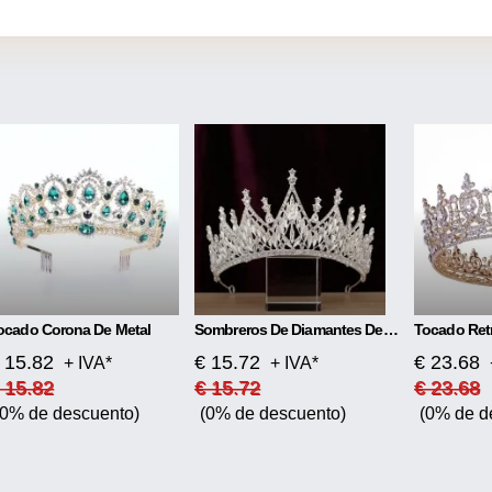
ocado Corona De Metal
Sombreros De Diamantes De Imitación Exquisitos De Lujo Con Corona Barroca
 15.82
€ 15.72
€ 23.68
+ IVA*
+ IVA*
 15.82
€ 15.72
€ 23.68
(0% de descuento)
(0% de descuento)
(0% de d