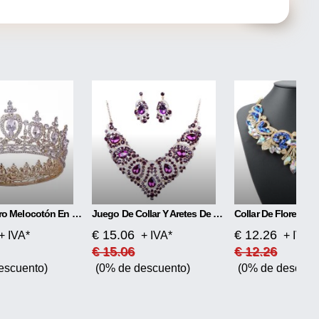
Tocado Retro Melocotón En Forma De Corazón Corona Redonda
Juego De Collar Y Aretes De Novia Coloridos
€ 15.06
€ 12.26
+ IVA*
+ IVA*
+ IVA*
€ 15.06
€ 12.26
escuento)
(0% de descuento)
(0% de descuen