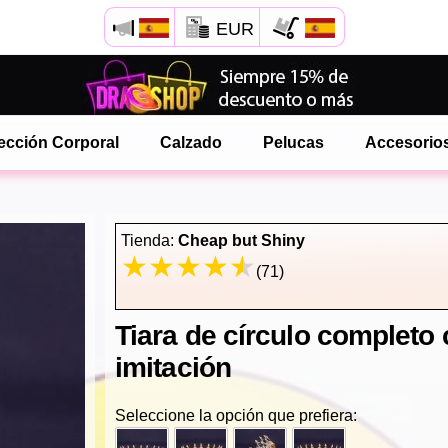
EUR
Abre tu menú de Safari.
o toque el botón de safari como se muestra a la izquierda
ección Corporal
Calzado
Pelucas
Accesorio
y toca AÑADIR A LA PANTALLA DE INICIO
onlinedragshop ahora está instalado como APLICACIÓN
Tienda:
Cheap but Shiny
(71)
Tiara de círculo completo
imitación
Seleccione la opción que prefiera: