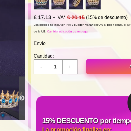
€ 17.13
€ 20.15
+ IVA*
(15% de descuento)
Los precios no incluyen IVA y pueden variar del 0% al tipo normal, el I
de la UE.
Cambiar ubicación de entrega
Envío
Cantidad:
15% DESCUENTO por tiempo 
La promoción finaliza en: