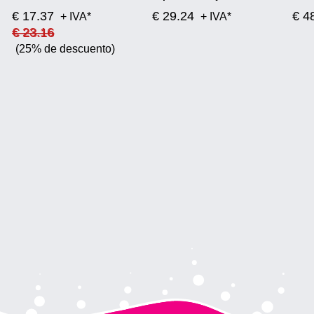
€ 17.37
€ 29.24
€ 4
+ IVA*
+ IVA*
€ 23.16
(25% de descuento)