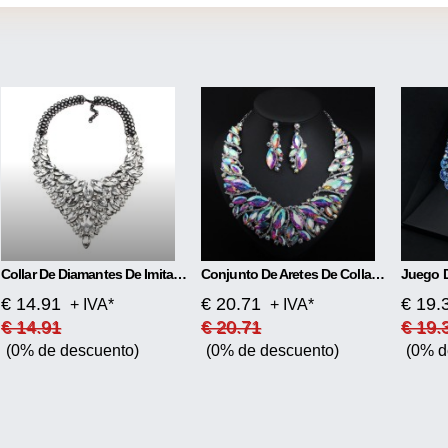
Collar De Diamantes De Imitación De Aleación Cadena De Suéter De Diamantes Completos De Lujo
Conjunto De Aretes De Collar De Cristal
€ 14.91
€ 20.71
€ 19.
+ IVA*
+ IVA*
€ 14.91
€ 20.71
€ 19.
(0% de descuento)
(0% de descuento)
(0% d