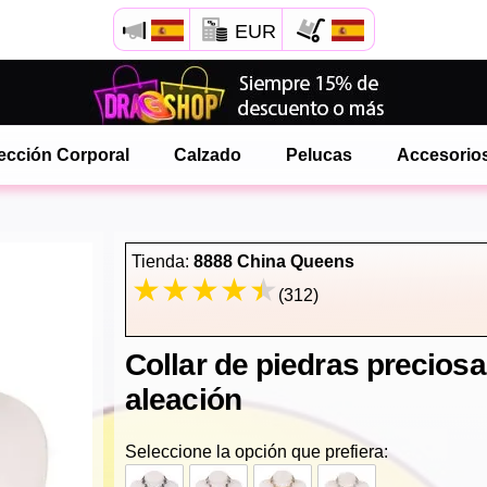
EUR
Abre tu menú de Safari.
o toque el botón de safari como se muestra a la izquierda
ección Corporal
Calzado
Pelucas
Accesorio
y toca AÑADIR A LA PANTALLA DE INICIO
onlinedragshop ahora está instalado como APLICACIÓN
Tienda:
8888 China Queens
(312)
Collar de piedras precios
aleación
Seleccione la opción que prefiera: