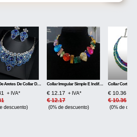
Juego De Aretes De Collar De Cristal Azul
Collar Irregular Simple E Indiferente Feng Shui Drill
31
€ 12.17
€ 10.36
+ IVA*
+ IVA*
+ I
31
€ 12.17
€ 10.36
e descuento)
(0% de descuento)
(0% de desc