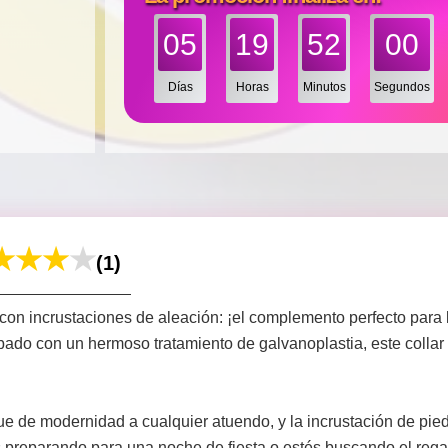
05
19
51
58
Días
Horas
Minutos
Segundos
(1)
on incrustaciones de aleación: ¡el complemento perfecto para l
bado con un hermoso tratamiento de galvanoplastia, este colla
ue de modernidad a cualquier atuendo, y la incrustación de pie
 preparando para una noche de fiesta o estés buscando el regal