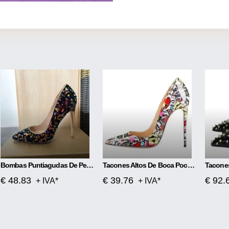
Bombas Puntiagudas De Perlas De Colores Tacones Altos
Tacones Altos De Boca Poco Profunda
€ 48.83
€ 39.76
€ 92.
+ IVA*
+ IVA*