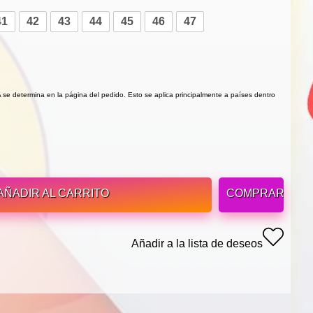
41
42
43
44
45
46
47
VA se determina en la página del pedido. Esto se aplica principalmente a países dentro
AÑADIR AL CARRITO
COMPRAR
Añadir a la lista de deseos