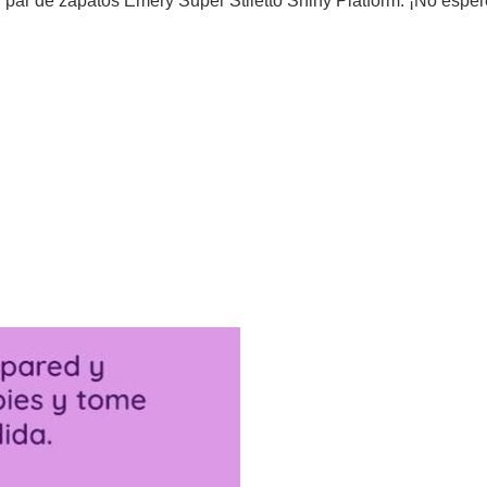
 par de zapatos Emery Super Stiletto Shiny Platform. ¡No esperes