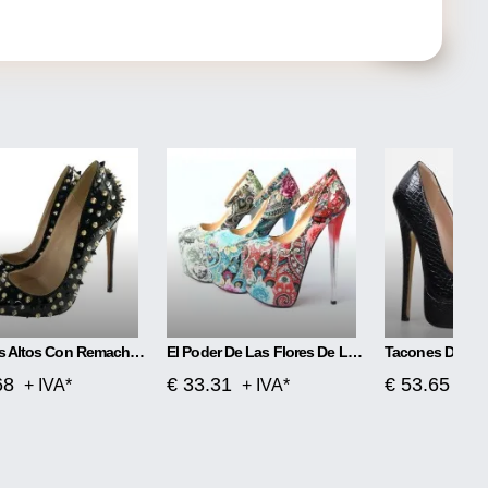
Tacones Altos Con Remaches A Juego De Charol Negro
El Poder De Las Flores De Los Tacones Súper Altos
Tacones De Pla
68
€ 33.31
€ 53.65
+ IVA*
+ IVA*
+ I