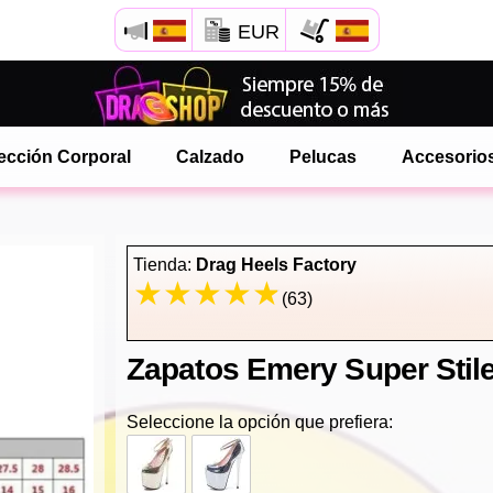
EUR
Abre tu menú de Safari.
o toque el botón de safari como se muestra a la izquierda
ección Corporal
Calzado
Pelucas
Accesorio
y toca AÑADIR A LA PANTALLA DE INICIO
onlinedragshop ahora está instalado como APLICACIÓN
Tienda:
Drag Heels Factory
(63)
Zapatos Emery Super Stilet
Seleccione la opción que prefiera: