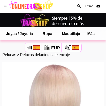
Entrar
Joyas / Joyería
Ropa
Maquillaje
Más
EUR
Pelucas
>
Pelucas delanteras de encaje
Abre tu menú de Safari.
o toque el botón de safari como se muestra a la izquierda
y toca AÑADIR A LA PANTALLA DE INICIO
onlinedragshop ahora está instalado como APLICACIÓN