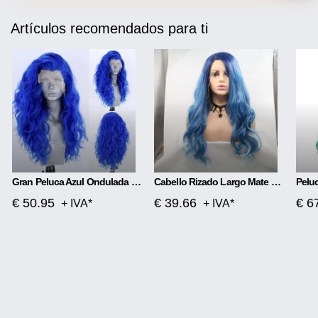
Artículos recomendados para ti
Gran Peluca Azul Ondulada Con Encaje Frontal
Cabello Rizado Largo Mate Con Separación Media De Cabeza De Encaje Frontal De Fibra Química
€ 50.95
€ 39.66
€ 6
+ IVA*
+ IVA*