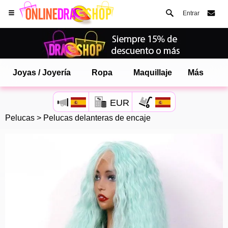
Entrar
Joyas / Joyería
Ropa
Maquillaje
Más
EUR
Pelucas
>
Pelucas delanteras de encaje
Abre tu menú de Safari.
o toque el botón de safari como se muestra a la izquierda
y toca AÑADIR A LA PANTALLA DE INICIO
onlinedragshop ahora está instalado como APLICACIÓN