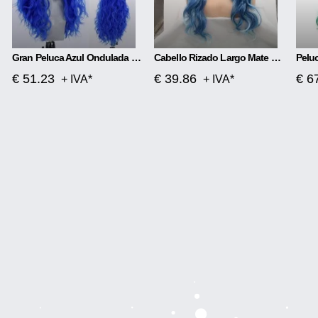
Gran Peluca Azul Ondulada Con Encaje Frontal
Cabello Rizado Largo Mate Con Separación Media De Cabeza De Encaje Frontal De Fibra Química
€ 51.23
€ 39.86
€ 6
+ IVA*
+ IVA*