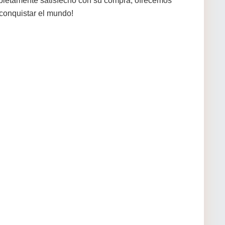
mpletamente satisfecho con su compra, ofrecemos
conquistar el mundo!