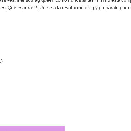
de la vestimenta drag queen como nunca antes. Y si no está co
s, Qué esperas? ¡Únete a la revolución drag y prepárate para 
%)