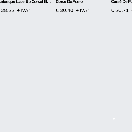
Burlesque Lace Up Corset Bustier TUTU Falda Lolita FANCY
Corsé De Acero
 28.22
€ 30.40
€ 20.71
+ IVA*
+ IVA*