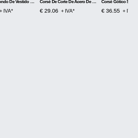
Corsé De Fondo De Vestido Y Corsé De Cintura Delgada
Corsé De Corte De Acero De Cuero Con Cremallera Gótica
€ 29.06
€ 36.55
+ IVA*
+ IVA*
+ IVA*