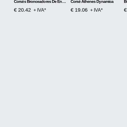
Corsés Bronceadores De Encaje Abdomen
Corsé Athenes Dynamica
€ 20.42
€ 19.06
€
+ IVA*
+ IVA*