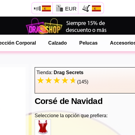
EUR
Abre tu menú de Safari.
o toque el botón de safari como se muestra a la izquierda
ección Corporal
Calzado
Pelucas
Accesorio
y toca AÑADIR A LA PANTALLA DE INICIO
onlinedragshop ahora está instalado como APLICACIÓN
Tienda:
Drag Secrets
(145)
Corsé de Navidad
Seleccione la opción que prefiera: