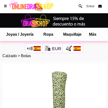
Entrar
Joyas / Joyería
Ropa
Maquillaje
Más
EUR
Calzado
>
Botas
Abre tu menú de Safari.
o toque el botón de safari como se muestra a la izquierda
y toca AÑADIR A LA PANTALLA DE INICIO
onlinedragshop ahora está instalado como APLICACIÓN