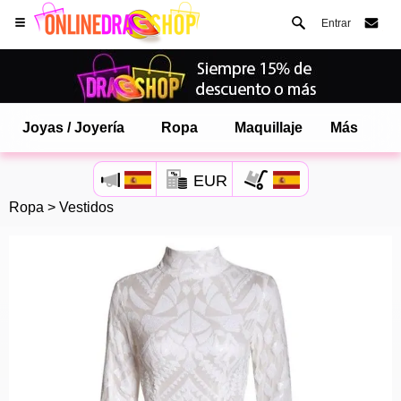
Entrar
Joyas / Joyería
Ropa
Maquillaje
Más
EUR
Ropa
>
Vestidos
Abre tu menú de Safari.
o toque el botón de safari como se muestra a la izquierda
y toca AÑADIR A LA PANTALLA DE INICIO
onlinedragshop ahora está instalado como APLICACIÓN