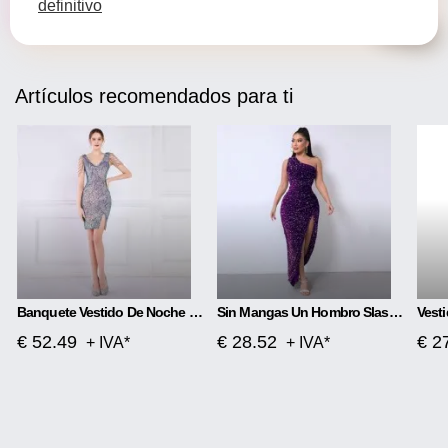
definitivo
Artículos recomendados para ti
Banquete Vestido De Noche Magic Color Beads Short
Sin Mangas Un Hombro Slash Neck Lentejuelas Precioso Vestido Con Abertura
€ 52.49
€ 28.52
€ 2
+ IVA*
+ IVA*