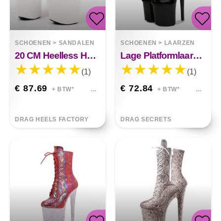
SCHOENEN
>
SANDALEN
SCHOENEN
>
LAARZEN
20 CM Heelless Hoge Hak Sandalen Vis Mond Enkelbandje
Lage Platformlaarzen In Effen Kleur
(1)
(1)
€ 87.69
€ 72.84
+ BTW*
+ BTW*
DRAG HEELS FACTORY
DRAG SECRETS