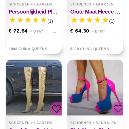
SCHOENEN
>
LAARZEN
SCHOENEN
>
LAARZEN
Persoonlijkheid Platform Hoge Hakken
Grote Maat Fleece Met Hoge Hak
(1)
(1)
€ 72.84
€ 64.30
+ BTW*
+ BTW*
8888 CHINA QUEENS
8888 CHINA QUEENS
SCHOENEN
>
LAARZEN
SCHOENEN
>
SANDALEN