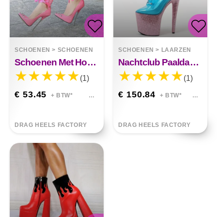
SCHOENEN
>
SCHOENEN
SCHOENEN
>
LAARZEN
Schoenen Met Hoge Hakken Klinknagels Puntige Schoenen Catalina
Nachtclub Paaldansschoenen Juniper
(1)
(1)
€ 53.45
€ 150.84
+ BTW*
+ BTW*
DRAG HEELS FACTORY
DRAG HEELS FACTORY