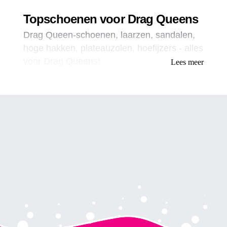
Topschoenen voor Drag Queens
Drag Queen-schoenen, laarzen, sandalen,
hoge hakken, plateauzolen, hoefijzers - alles
voor Drag Queens!
Lees meer
Bij Online Drag Shop , begrijpen we dat
dragqueens schoeisel nodig hebben dat niet
alleen stijlvol is, maar ook comfortabel en
functioneel. Daarom bieden we een ruim
assortiment aan drag queen schoenen,
laarzen, sandalen, hoge hakken,
plateauzolen en zelfs hoefijzers. We komen
tegemoet aan de unieke behoeften van
dragqueens die schoeisel nodig hebben dat
bestand is tegen de eisen van het optreden
op het podium.