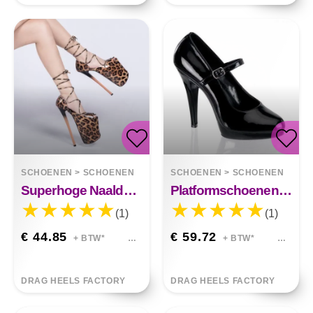
SCHOENEN
>
SCHOENEN
SCHOENEN
>
SCHOENEN
Superhoge Naaldhak Met Luipaardprint 22 Cm Sandalen Hollow Fish Mouth
Platformschoenen Met Gesp Voor Podiumshow Ember
(1)
(1)
€ 44.85
€ 59.72
+ BTW*
+ BTW*
DRAG HEELS FACTORY
DRAG HEELS FACTORY