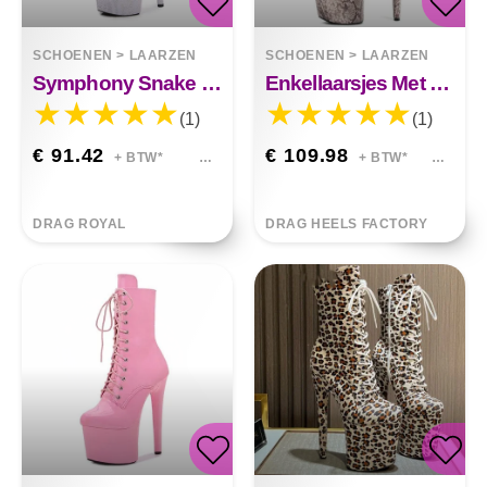
SCHOENEN
>
LAARZEN
SCHOENEN
>
LAARZEN
Symphony Snake Pole Dance Hoge Hakken
Enkellaarsjes Met Superhoge Hak En Slangenprint
(1)
(1)
€ 91.42
€ 109.98
+ BTW*
+ BTW*
DRAG ROYAL
DRAG HEELS FACTORY