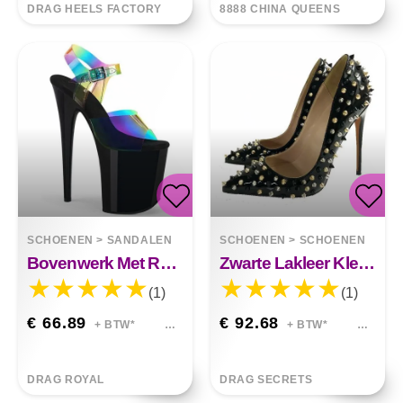
DRAG HEELS FACTORY
8888 CHINA QUEENS
SCHOENEN
>
SANDALEN
SCHOENEN
>
SCHOENEN
Bovenwerk Met Regenboogeffect Van 20 Cm
Zwarte Lakleer Kleur Bijpassende Klinknagel Hoge Hakken
(1)
(1)
€ 66.89
€ 92.68
+ BTW*
+ BTW*
DRAG ROYAL
DRAG SECRETS