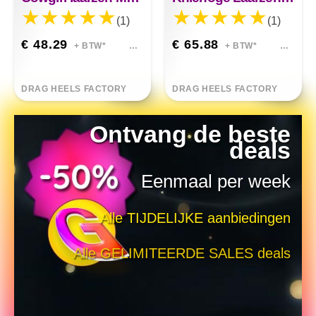
(1)
(1)
€ 48.29
€ 65.88
+ BTW*
+ BTW*
DRAG HEELS FACTORY
DRAG HEELS FACTORY
Ontvang de beste
deals
Eenmaal per week
Alle TIJDELIJKE aanbiedingen
Alle GELIMITEERDE SALES deals