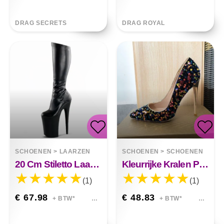
DRAG SECRETS
DRAG ROYAL
SCHOENEN
>
LAARZEN
SCHOENEN
>
SCHOENEN
20 Cm Stiletto Laarzen Met Hoge Hakken Zwart Lakleer Laarzen Met Hoge Hakken
Kleurrijke Kralen Puntige Pumps Hoge Hakken
(1)
(1)
€ 67.98
€ 48.83
+ BTW*
+ BTW*