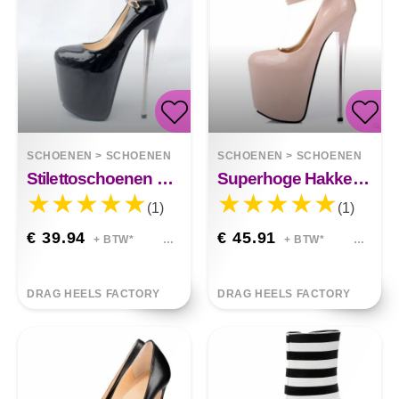
SCHOENEN
>
SCHOENEN
SCHOENEN
>
SCHOENEN
Stilettoschoenen Met Hoge Hakken, Grote Maten Kimberly
Superhoge Hakken Nachtclub Leren Schoenen Haten Sky High Sloane
(1)
(1)
€ 39.94
€ 45.91
+ BTW*
+ BTW*
DRAG HEELS FACTORY
DRAG HEELS FACTORY