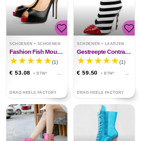
SCHOENEN
>
SCHOENEN
SCHOENEN
>
LAARZEN
Fashion Fish Mouth Waterproof Stiletto Juliette
Gestreepte Contrastkleur 12 Cm Ultrahoge Stiletto Klinknageltip
(1)
(1)
€ 53.08
€ 59.50
+ BTW*
+ BTW*
DRAG HEELS FACTORY
DRAG HEELS FACTORY