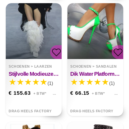
SCHOENEN
>
LAARZEN
SCHOENEN
>
SANDALEN
Stijlvolle Modieuze Laarzen Met Superhoge Hak
Dik Water Platform Stilettos Zomer Dames
(1)
(1)
€ 155.63
€ 66.15
+ BTW*
+ BTW*
DRAG HEELS FACTORY
DRAG HEELS FACTORY