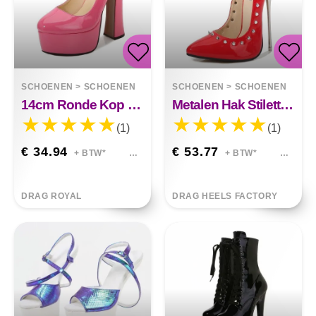
SCHOENEN
>
SCHOENEN
SCHOENEN
>
SCHOENEN
14cm Ronde Kop Dikke Hak Houndstooth Hoge Hakken
Metalen Hak Stiletto Hoge Hakken Grote Maten Nachtclub
(1)
(1)
€ 34.94
€ 53.77
+ BTW*
+ BTW*
DRAG ROYAL
DRAG HEELS FACTORY