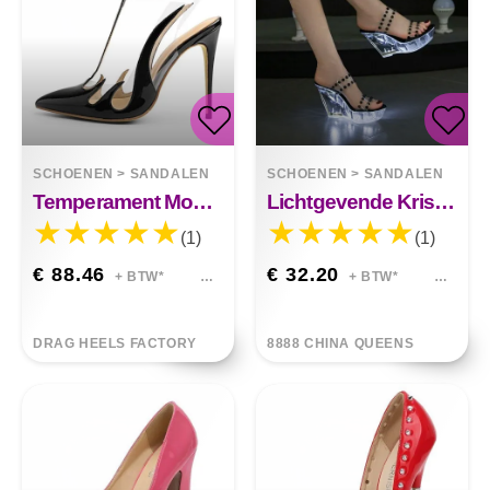
SCHOENEN
>
SANDALEN
SCHOENEN
>
SANDALEN
Temperament Mode Hoge Hakken
Lichtgevende Kristallen Schoenen Teen Sandalen
(1)
(1)
€ 88.46
€ 32.20
+ BTW*
+ BTW*
DRAG HEELS FACTORY
8888 CHINA QUEENS