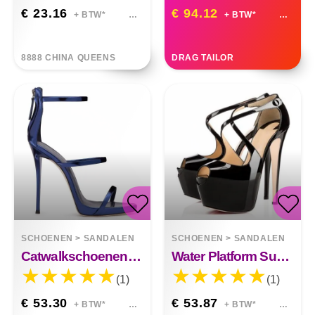
€ 23.16
€ 94.12
+ BTW*
+ BTW*
8888 CHINA QUEENS
DRAG TAILOR
SCHOENEN
>
SANDALEN
SCHOENEN
>
SANDALEN
Catwalkschoenen Met Hoge Hakken Voor Damesschoenen
Water Platform Super Hoge Hak Dames Sandalen
(1)
(1)
€ 53.30
€ 53.87
+ BTW*
+ BTW*