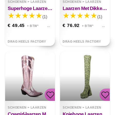
SCHOENEN
>
LAARZEN
SCHOENEN
>
LAARZEN
Superhoge Laarzen Met Spitse Dunne Hak
Laarzen Met Dikke Hakken En Hoge Hakken
(1)
(1)
€ 49.45
€ 76.92
+ BTW*
+ BTW*
DRAG HEELS FACTORY
DRAG HEELS FACTORY
SCHOENEN
>
LAARZEN
SCHOENEN
>
LAARZEN
Cowgirl-laarzen Met Hoge Hakken
Kniehoge Laarzen Met Vierkante Kop En Dikke Hak