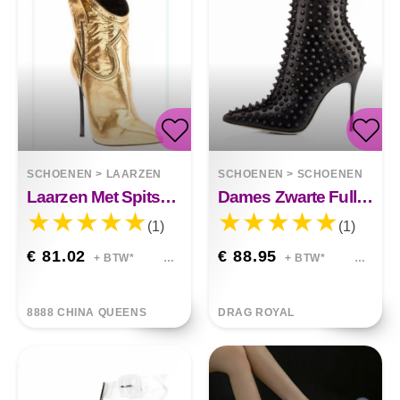
SCHOENEN
>
LAARZEN
SCHOENEN
>
SCHOENEN
Laarzen Met Spitse Neus, Stiksels Met Hoge Hak
Dames Zwarte Full-body Klinknagel Enkellaarsjes Met Spitse Neus
(1)
(1)
€ 81.02
€ 88.95
+ BTW*
+ BTW*
8888 CHINA QUEENS
DRAG ROYAL