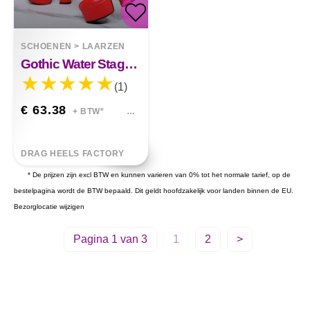
SCHOENEN
>
LAARZEN
Gothic Water Stage Flame Dikke Hak Mode
(1)
€ 63.38
+ BTW*
DRAG HEELS FACTORY
* De prijzen zijn excl BTW en kunnen varieren van 0% tot het normale tarief, op de
bestelpagina wordt de BTW bepaald. Dit geldt hoofdzakelijk voor landen binnen de EU.
Bezorglocatie wijzigen
Pagina 1 van 3
1
2
>