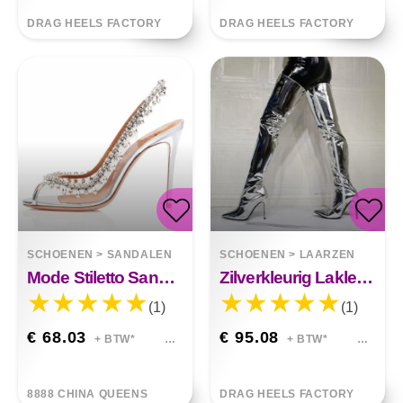
DRAG HEELS FACTORY
DRAG HEELS FACTORY
SCHOENEN
>
SANDALEN
SCHOENEN
>
LAARZEN
Mode Stiletto Sandalen Vis Mond Strass
Zilverkleurig Lakleer Boven De Knie
(1)
(1)
€ 68.03
€ 95.08
+ BTW*
+ BTW*
8888 CHINA QUEENS
DRAG HEELS FACTORY