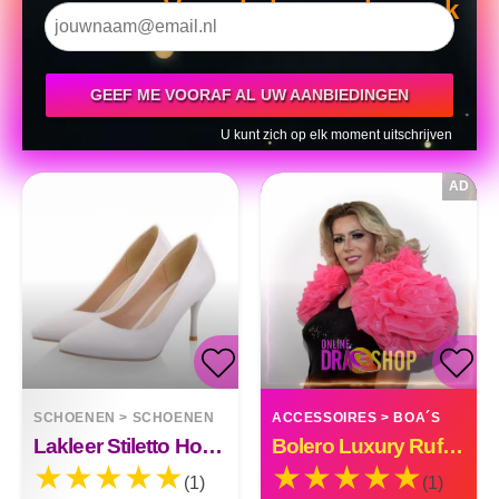
Voor de komende week
GEEF ME VOORAF AL UW AANBIEDINGEN
U kunt zich op elk moment uitschrijven
AD
SCHOENEN
>
SCHOENEN
ACCESSOIRES
>
BOA´S
Lakleer Stiletto Hoge Hakken Net Rood Hoge Hakken
Bolero Luxury Ruffle Organza Custom Made
(1)
(1)