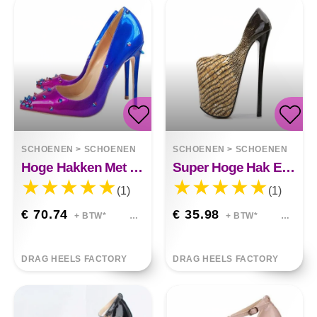
SCHOENEN
>
SCHOENEN
SCHOENEN
>
SCHOENEN
Hoge Hakken Met Kleurverloop Klinknagel 8 10 12cm River
Super Hoge Hak Ember Extravaganza
(1)
(1)
€ 70.74
€ 35.98
+ BTW*
+ BTW*
DRAG HEELS FACTORY
DRAG HEELS FACTORY