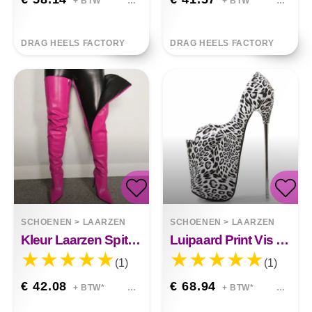
+ BTW*
+ BTW*
DRAG HEELS FACTORY
DRAG HEELS FACTORY
SCHOENEN
>
LAARZEN
SCHOENEN
>
LAARZEN
Kleur Laarzen Spitse Zijrits Hoge Hak Stiletto Grote Maat Over De Knie
Luipaard Print Vis Mond Hoge Hakken Ijzer Stiletto Groot Maat
(1)
(1)
€ 42.08
€ 68.94
+ BTW*
+ BTW*