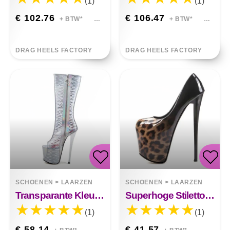
(1)
(1)
€ 102.76
€ 106.47
+ BTW*
+ BTW*
DRAG HEELS FACTORY
DRAG HEELS FACTORY
SCHOENEN
>
LAARZEN
SCHOENEN
>
LAARZEN
Transparante Kleurrijke Vissenmond Sexy Hoge Laarzen
Superhoge Stiletto Hakken Met Luipaardprint En Hoge Hakken
(1)
(1)
€ 58.14
€ 41.57