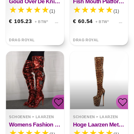
Goud Over De Knie Terug Rits Hoge Hakken
Fish Mouth Platform Grote Maat Nachtclub Hoge Hakken
(1)
(1)
€ 105.23
€ 60.54
+ BTW*
+ BTW*
DRAG ROYAL
DRAG ROYAL
SCHOENEN
>
LAARZEN
SCHOENEN
>
LAARZEN
Womens Fashion Fish Mouth Sequin Hoge Hak Overknee Laarzen
Hoge Laarzen Met Stretch En Luipaardprint