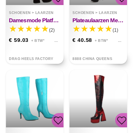
SCHOENEN
>
LAARZEN
SCHOENEN
>
LAARZEN
Damesmode Platform Hoge Hakken Platform Laarzen
Plateaulaarzen Met Ronde Neus 13 Cm
(2)
(1)
€ 59.03
€ 40.58
+ BTW*
+ BTW*
DRAG HEELS FACTORY
8888 CHINA QUEENS