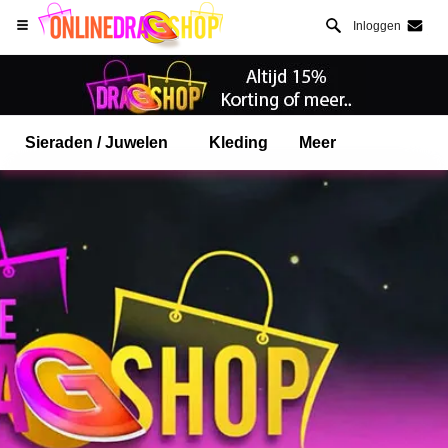
Inloggen
Sieraden / Juwelen
Kleding
Meer
Open Safari menu.
of klik de safari knop zoals hiernaast getoont
en klik TOEVOEGEN AAN BUREAUBLAD
onlinedragshop is nu geinstalleeerd als APP