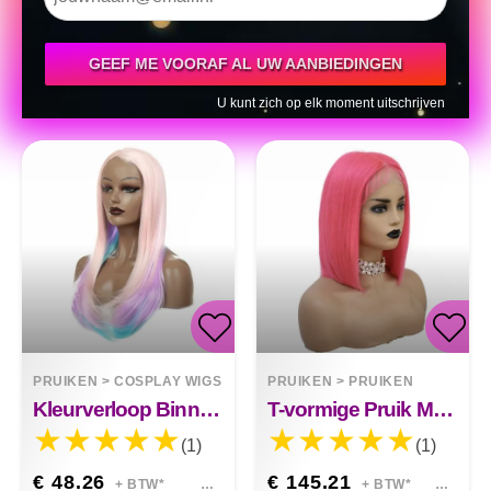
GEEF ME VOORAF AL UW AANBIEDINGEN
U kunt zich op elk moment uitschrijven
PRUIKEN
>
COSPLAY WIGS
PRUIKEN
>
PRUIKEN
Kleurverloop Binnenste Gesp Pruik Lang Krullend Haar
T-vormige Pruik Met Bob Aan De Voorkant¡
(1)
(1)
€ 48.26
€ 145.21
+ BTW*
+ BTW*