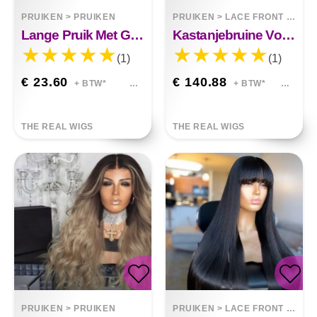
PRUIKEN
>
PRUIKEN
PRUIKEN
>
LACE FRONT WIGS
Lange Pruik Met Grote Golvende Chemische Vezels
Kastanjebruine Voorgetekende Kanten Pruik Met Babyhaar
(1)
(1)
€ 23.60
€ 140.88
+ BTW*
+ BTW*
THE REAL WIGS
THE REAL WIGS
PRUIKEN
>
PRUIKEN
PRUIKEN
>
LACE FRONT WIGS