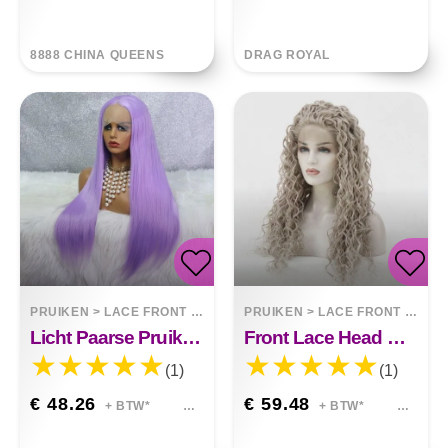
8888 CHINA QUEENS
DRAG ROYAL
PRUIKEN
>
LACE FRONT WIGS
PRUIKEN
>
LACE FRONT WIGS
Licht Paarse Pruik Met Kant Aan De Voorkant
Front Lace Head Cover Pruik
(1)
(1)
€ 48.26
€ 59.48
+ BTW*
+ BTW*