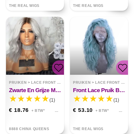
THE REAL WIGS
THE REAL WIGS
PRUIKEN
>
LACE FRONT WIGS
PRUIKEN
>
LACE FRONT WIGS
Zwarte En Grijze Mid-point Pruiken Met Gemengde Kleuren
Front Lace Pruik Blauwachtig Cyaan
(1)
(1)
€ 18.76
€ 53.10
+ BTW*
+ BTW*
8888 CHINA QUEENS
THE REAL WIGS