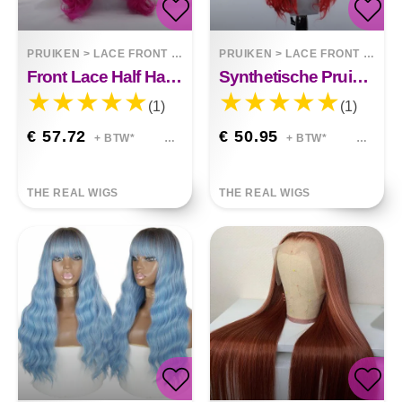
PRUIKEN
>
LACE FRONT WIGS
PRUIKEN
>
LACE FRONT WIGS
Front Lace Half Hand Haak Kleurverloop Lang Krullend Pruik
Synthetische Pruik Met Rode Krullende Voorkant
(1)
(1)
€ 57.72
€ 50.95
+ BTW*
+ BTW*
THE REAL WIGS
THE REAL WIGS