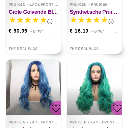
PRUIKEN
>
LACE FRONT WIGS
PRUIKEN
>
PRUIKEN
Grote Golvende Blauwe Pruik Met Front Lace
Synthetische Pruik Met Blauw-paarse Kleurovergang, Zachte Golven, Moeiteloze Glamour.
(1)
(1)
€ 50.95
€ 16.19
+ BTW*
+ BTW*
THE REAL WIGS
THE REAL WIGS
PRUIKEN
>
LACE FRONT WIGS
PRUIKEN
>
LACE FRONT WIGS