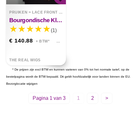
PRUIKEN
>
LACE FRONT WIGS
Bourgondische Kleurverlooppruik Lace Front Korte Bob Pruik
(1)
€ 140.88
+ BTW*
THE REAL WIGS
* De prijzen zijn excl BTW en kunnen varieren van 0% tot het normale tarief, op de
bestelpagina wordt de BTW bepaald. Dit geldt hoofdzakelijk voor landen binnen de EU.
Bezorglocatie wijzigen
Pagina 1 van 3
1
2
>