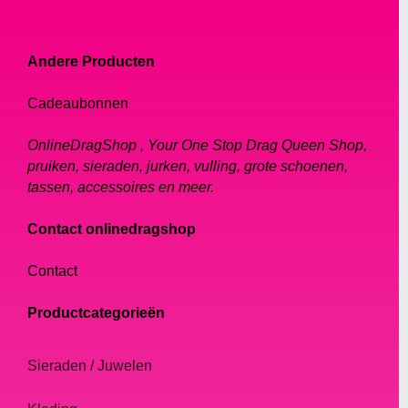
klassieke Hollywood-glamour tot avant-
garde couture. In dit artikel bespreken we de
Andere Producten
beste drag queen-pruiken die op de markt
verkrijgbaar zijn.
Cadeaubonnen
Soorten pruiken
OnlineDragShop , Your One Stop Drag Queen Shop,
pruiken, sieraden, jurken, vulling, grote schoenen,
tassen, accessoires en meer.
Voordat we ingaan op onze topkeuzes voor
drag queen-pruiken, laten we bespreek
Contact onlinedragshop
eerst de verschillende soorten pruiken die
beschikbaar zijn.
Contact
Synthetische pruiken - Dit zijn pruiken die
Productcategorieën
zijn gemaakt van synthetische vezels en
vaak goedkoper zijn dan hun
Sieraden / Juwelen
tegenhangers van mensenhaar.
Synthetische pruiken zijn er in