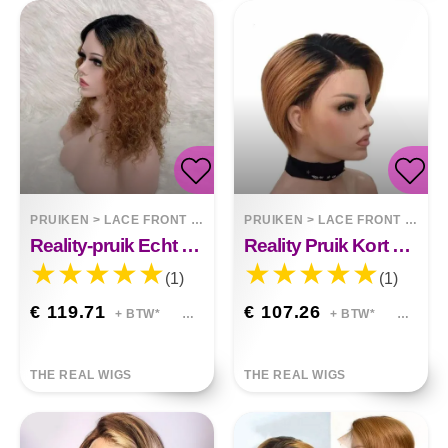
PRUIKEN
>
LACE FRONT WIGS
PRUIKEN
>
LACE FRONT WIGS
Reality-pruik Echt Haarset Handgebreid Echt Haar
Reality Pruik Kort Haar Kant Menselijk Haar
(1)
(1)
€ 119.71
€ 107.26
+ BTW*
+ BTW*
THE REAL WIGS
THE REAL WIGS