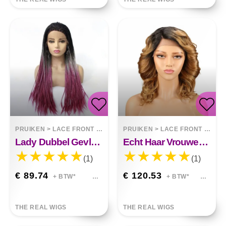
PRUIKEN
>
LACE FRONT WIGS
PRUIKEN
>
LACE FRONT WIGS
Lady Dubbel Gevlochten Pruik Zwart Front Lace
Echt Haar Vrouwen Haar Lace Pruik Lang Krullend
(1)
(1)
€ 89.74
€ 120.53
+ BTW*
+ BTW*
THE REAL WIGS
THE REAL WIGS