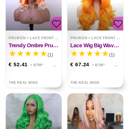
PRUIKEN
>
LACE FRONT WIGS
PRUIKEN
>
LACE FRONT WIGS
Trendy Ombre Pruik Oranje Wit
Lace Wig Big Wave Two Tone Rood Oranje
(1)
(1)
€ 52.41
€ 67.24
+ BTW*
+ BTW*
THE REAL WIGS
THE REAL WIGS