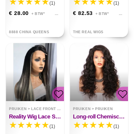
(1)
(1)
€ 28.00
€ 82.53
+ BTW*
+ BTW*
8888 CHINA QUEENS
THE REAL WIGS
PRUIKEN
>
LACE FRONT WIGS
PRUIKEN
>
PRUIKEN
Reality Wig Lace Straight Body Wave-pruiken Van Echt Haar
Long-roll Chemische Vezel Pruik Hoofddeksels Kant Elastisch Mesh
(1)
(1)