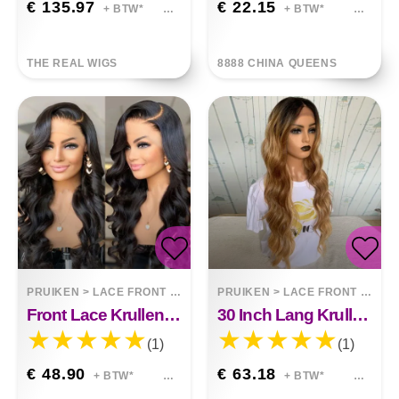
€ 135.97
€ 22.15
+ BTW*
+ BTW*
THE REAL WIGS
8888 CHINA QUEENS
PRUIKEN
>
LACE FRONT WIGS
PRUIKEN
>
LACE FRONT WIGS
Front Lace Krullend Haar Chemische Vezel Brynn
30 Inch Lang Krullend Haar Piano Kleur Synthetische Grote Golf Pruik Alexandria
(1)
(1)
€ 48.90
€ 63.18
+ BTW*
+ BTW*