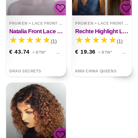
PRUIKEN
>
LACE FRONT WIGS
PRUIKEN
>
LACE FRONT WIGS
Natalia Front Lace Chemische Vezel Pruik
Rechte Highlight Lace Front Pruik Middensectie Gradiënt
(1)
(1)
€ 43.74
€ 19.36
+ BTW*
+ BTW*
DRAG SECRETS
8888 CHINA QUEENS