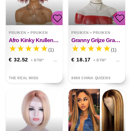
PRUIKEN
>
PRUIKEN
PRUIKEN
>
PRUIKEN
Afro Kinky Krullend Haar Pruiken Afro Kinky Krullend Haar Pruiken Kayla
Granny Grijze Gradiënt Pruik Van Chemische Vezels
(1)
(1)
€ 32.52
€ 18.17
+ BTW*
+ BTW*
THE REAL WIGS
8888 CHINA QUEENS