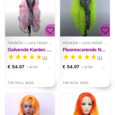
PRUIKEN
>
LACE FRONT WIGS
PRUIKEN
>
LACE FRONT WIGS
Golvende Kanten Pruik Lichtroze
Fluorescerende Neon Groene Pruik Krullend Lang
(1)
(1)
€ 54.07
€ 54.07
+ BTW*
+ BTW*
THE REAL WIGS
THE REAL WIGS