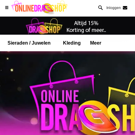
Inloggen
Sieraden / Juwelen
Kleding
Meer
Open Safari menu.
of klik de safari knop zoals hiernaast getoont
en klik TOEVOEGEN AAN BUREAUBLAD
onlinedragshop is nu geinstalleeerd als APP