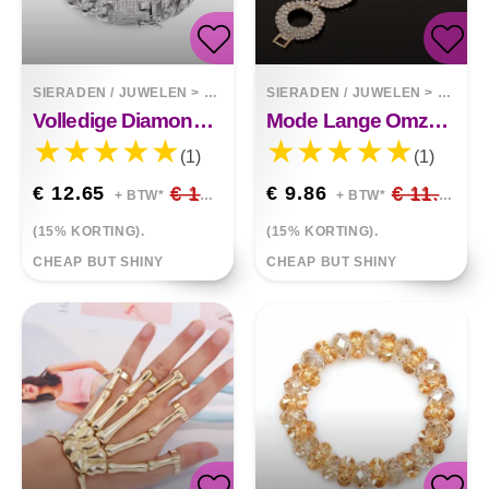
SIERADEN / JUWELEN
>
ARMBANDEN
SIERADEN / JUWELEN
>
ARMB
Volledige Diamond Miami Cubaanse Armband Vlindersluiting Bangle
Mode Lange Omzoomde Cirkel Nachtclub Retro Gouden Armband Sieraden
(1)
(1)
€ 12.65
€ 14.88
€ 9.86
€ 11.60
+ BTW*
+ BTW*
(15% KORTING).
(15% KORTING).
CHEAP BUT SHINY
CHEAP BUT SHINY