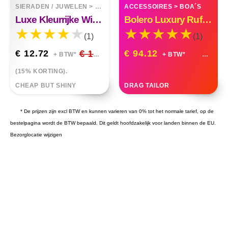
SIERADEN / JUWELEN
>
ARMBANDEN
ACCESSOIRES
>
BOA´S
Luxe Kleurrijke Witte Oostenrijkse Kristallen Armband
Bolero Luxury Ruffle Organza Custom Made
(1)
(1)
€ 12.72
€ 14.96
€ 94.12
+ BTW*
+ BTW*
(15% KORTING).
CHEAP BUT SHINY
DRAG TAILOR
* De prijzen zijn excl BTW en kunnen varieren van 0% tot het normale tarief, op de
bestelpagina wordt de BTW bepaald. Dit geldt hoofdzakelijk voor landen binnen de EU.
Bezorglocatie wijzigen