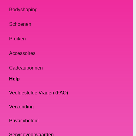
Bodyshaping
Materialen
Schoenen
Als het gaat om armbanden met drag
Pruiken
queen-sieraden, kunnen de gebruikte
materialen het verschil maken. Hier volgen
Accessoires
enkele populaire materialen:
Cadeaubonnen
Metaal: metalen armbanden kunnen een
Help
gedurfde en edgy touch aan je outfit geven. Ze
zijn verkrijgbaar in verschillende metalen, zoals
Veelgestelde Vragen (FAQ)
goud, zilver en brons, en kunnen worden
versierd met kristallen of strass-steentjes voor
Verzending
extra sprankeling.
Plastic: plastic armbanden zijn licht van
Privacybeleid
gewicht en kunnen in verschillende kleuren en
ontwerpen worden geleverd . Ze zijn perfect om
Servicevoorwaarden