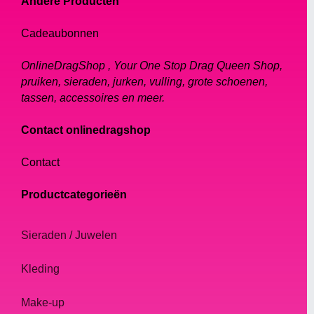
Andere Producten
kunnen worden gestapeld om een dramatisch
effect te creëren.
Cadeaubonnen
Bedelarmbanden: deze armbanden zijn perfect
OnlineDragShop , Your One Stop Drag Queen Shop,
om je persoonlijkheid en interesses te laten
pruiken, sieraden, jurken, vulling, grote schoenen,
zien. Je kunt verschillende bedels aan je
tassen, accessoires en meer.
armband toevoegen om een persoonlijke look
te creëren.
Contact onlinedragshop
Manchetarmbanden: deze armbanden kunnen
alleen worden gedragen of gestapeld met
Contact
andere armbanden om een unieke stijl te
creëren. Ze zijn er in verschillende breedtes en
Productcategorieën
kunnen gemaakt zijn van metaal, plastic of
zelfs stof.
Sieraden / Juwelen
Armbanden met kralen: deze armbanden zijn
geweldig om je outfit een vleugje kleur te
Kleding
geven. Ze zijn er in verschillende maten en
kunnen van verschillende materialen zijn
Make-up
gemaakt, zoals plastic, glas of hout.