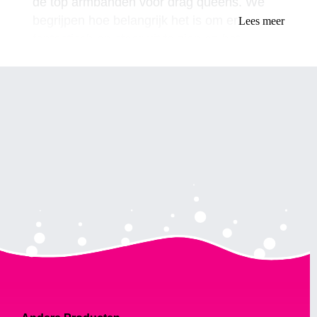
de top armbanden voor drag queens. We
begrijpen hoe belangrijk het is om er
Lees meer
fantastisch en stoer uit te zien op het
podium, en daarom hebben we de tijd
genomen om je de beste opties te bieden
om je een koningin te laten voelen.
Soorten armbanden voor Drag Queens
Er zijn verschillende soorten armbanden
verkrijgbaar voor dragqueens, en stuk voor
stuk kunnen ze een uniek tintje aan je outfit
toevoegen. Hier zijn enkele populaire opties:
Bangle-armbanden: deze armbanden zijn
meestal gemaakt van metaal of plastic en
kunnen een gedurfd statement toevoegen aan
elke outfit. Ze zijn er in verschillende maten en