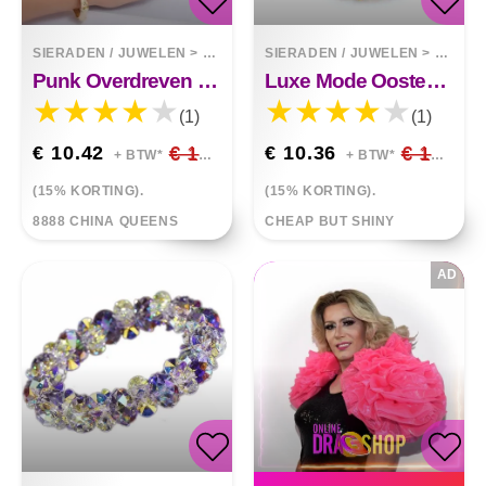
SIERADEN / JUWELEN
>
ARMBANDEN
SIERADEN / JUWELEN
>
ARMB
Punk Overdreven Metalen Textuur Dubbele Vinger Ghost Hand Schedel Armband
Luxe Mode Oostenrijkse Kristallen Armband
(1)
(1)
€ 10.42
€ 12.26
€ 10.36
€ 12.19
+ BTW*
+ BTW*
(15% KORTING).
(15% KORTING).
8888 CHINA QUEENS
CHEAP BUT SHINY
AD