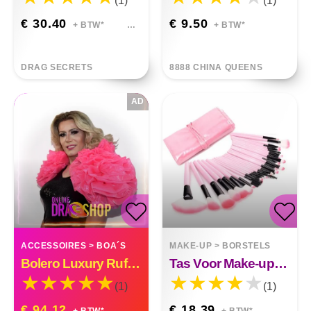
(1)
(1)
€ 30.40
€ 9.50
+ BTW*
+ BTW*
DRAG SECRETS
8888 CHINA QUEENS
AD
ACCESSOIRES
>
BOA´S
MAKE-UP
>
BORSTELS
Bolero Luxury Ruffle Organza Custom Made
Tas Voor Make-upborstel
(1)
(1)
€ 94.12
€ 18.39