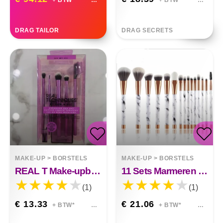
+ BTW*
+ BTW*
DRAG TAILOR
DRAG SECRETS
MAKE-UP
>
BORSTELS
MAKE-UP
>
BORSTELS
REAL T Make-upborstelset 5-delig Make-upborstel Make-uptools
11 Sets Marmeren Make-upborstels Met Make-upborstel Beauty Make-upset 11 Make-upborstelsets
(1)
(1)
€ 13.33
€ 21.06
+ BTW*
+ BTW*