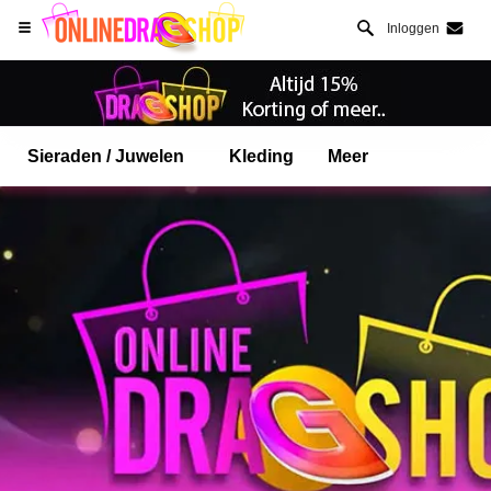
Inloggen
Sieraden / Juwelen
Kleding
Meer
Open Safari menu.
of klik de safari knop zoals hiernaast getoont
en klik TOEVOEGEN AAN BUREAUBLAD
onlinedragshop is nu geinstalleeerd als APP