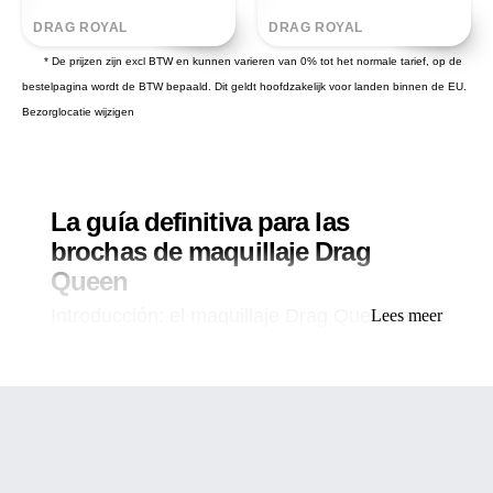
DRAG ROYAL
DRAG ROYAL
* De prijzen zijn excl BTW en kunnen varieren van 0% tot het normale tarief, op de
bestelpagina wordt de BTW bepaald. Dit geldt hoofdzakelijk voor landen binnen de EU.
Bezorglocatie wijzigen
La guía definitiva para las
brochas de maquillaje Drag
Queen
Introducción: el maquillaje Drag Queen es
Lees meer
una forma de arte que requiere habilidad,
precisión y creatividad. Si bien hay muchas
herramientas diferentes que se pueden usar
para crear looks deslumbrantes, los pinceles
de maquillaje se encuentran entre los más
esenciales. En este artículo,