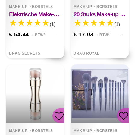
MAKE-UP
>
BORSTELS
MAKE-UP
>
BORSTELS
Elektrische Make-upborstel USB-oplaadbare Elektrische Draagbare Make-upborstel
20 Stuks Make-up Kwasten
(1)
(1)
€ 54.44
€ 17.03
+ BTW*
+ BTW*
DRAG SECRETS
DRAG ROYAL
MAKE-UP
>
BORSTELS
MAKE-UP
>
BORSTELS