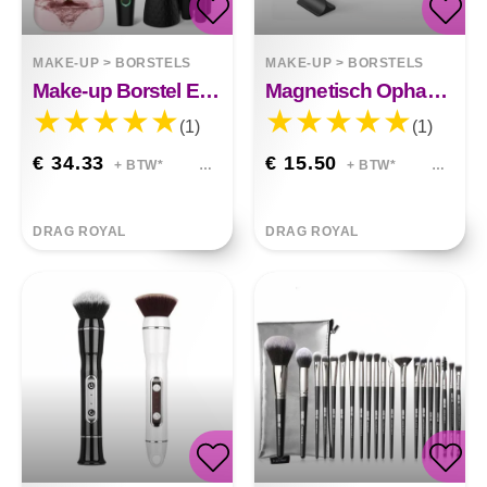
MAKE-UP
>
BORSTELS
MAKE-UP
>
BORSTELS
Make-up Borstel Elektrische Reiniger
Magnetisch Ophangrek Voor Make-upborstel
(1)
(1)
€ 34.33
€ 15.50
+ BTW*
+ BTW*
DRAG ROYAL
DRAG ROYAL