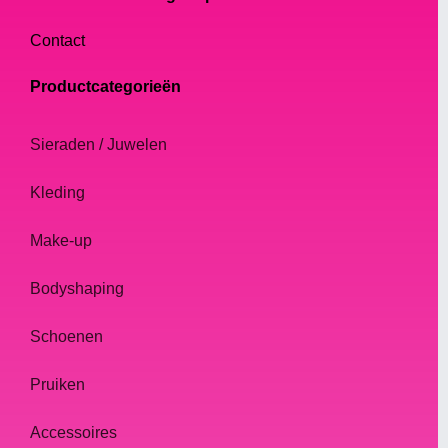
Brocha para polvos
< li>Brocha para colorete
Contact
Brocha para contorno
Productcategorieën
Brocha para sombra de ojos
Brocha para delineador de ojos
Sieraden / Juwelen
Brocha para labios
Kleding
Cómo elegir las brochas de
maquillaje adecuadas
Make-up
La elección de las brochas de maquillaje
adecuadas es esencial para lograr
Bodyshaping
resultados impecables y de apariencia
Schoenen
profesional. Estos son algunos consejos
para ayudarte a elegir las brochas de
Pruiken
maquillaje adecuadas para el maquillaje
drag queen:
Accessoires