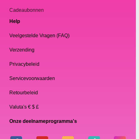
Considera la forma y el tamaño de la brocha.
Cadeaubonnen
Busca brochas hechas de materiales de
Help
calidad.
Determina el tipo de maquillaje que usarás con
Veelgestelde Vragen (FAQ)
la brocha.
Piensa en tus preferencias y necesidades
Verzending
personales.
Privacybeleid
Cómo para usar las brochas de
Servicevoorwaarden
maquillaje de manera efectiva
Usar las brochas de maquillaje de manera
Retourbeleid
efectiva es tan importante como elegir las
Valuta's € $ £
brochas adecuadas. Aquí hay algunos
consejos para usar los pinceles de
Onze deelnameprogramma's
maquillaje de manera efectiva en el
maquillaje de drag queen: