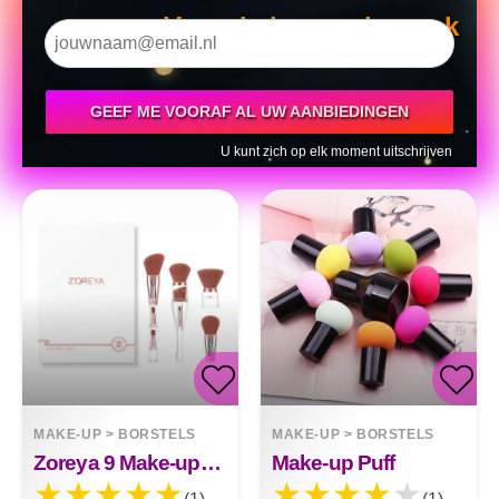
Voor de komende week
GEEF ME VOORAF AL UW AANBIEDINGEN
U kunt zich op elk moment uitschrijven
MAKE-UP
>
BORSTELS
MAKE-UP
>
BORSTELS
Zoreya 9 Make-upborstelset
Make-up Puff