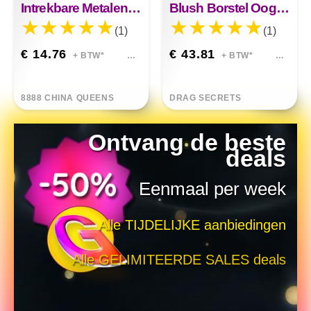
Intrekbare Metalen Vier-in-één Multifunctionele Make-upborstel
Blush Borstel Oogschaduw Borstel Losse Verf Complete Set
(1)
(1)
€ 14.76
€ 43.81
+ BTW*
+ BTW*
8888 CHINA QUEENS
DRAG SECRETS
Ontvang de beste
deals
Eenmaal per week
Alle TIJDELIJKE aanbiedingen
Alle GELIMITEERDE SALES deals