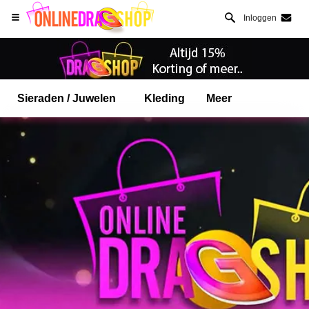
Inloggen
Sieraden / Juwelen
Kleding
Meer
Open Safari menu.
of klik de safari knop zoals hiernaast getoont
en klik TOEVOEGEN AAN BUREAUBLAD
onlinedragshop is nu geinstalleeerd als APP