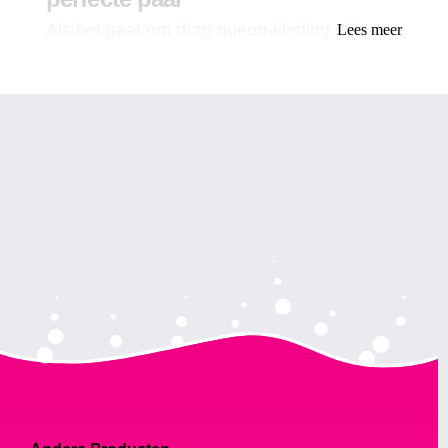
Als het gaat om drag queen-kleding, zijn er
Lees meer
talloze opties om uit te kiezen. Een van de
belangrijkste onderdelen van de outfit van
een dragqueen is echter het slipje. Hoewel
dit misschien een klein detail lijkt, kan het
juiste slipje een optreden maken of breken.
In deze gids behandelen we alles wat u
moet weten over het kiezen van het perfecte
paar slipjes met dragqueen.
Soorten slipjes
Er zijn verschillende soorten slipjes die vaak
worden gedragen door dragqueens. Elk type
dient een specifiek doel en kan
verschillende delen van het lichaam