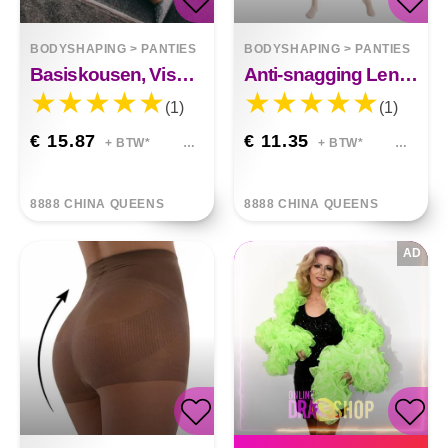
BODYSHAPING
>
PANTIES
BODYSHAPING
>
PANTIES
Basiskousen, Visnetkousen Uit één Stuk, Sexy Kousen, Netbroeken
Anti-snagging Lente Ultradunne Plus Meststof Zomer Licht Beenartefact
(1)
(1)
€ 15.87
€ 11.35
+ BTW*
+ BTW*
8888 CHINA QUEENS
8888 CHINA QUEENS
AD