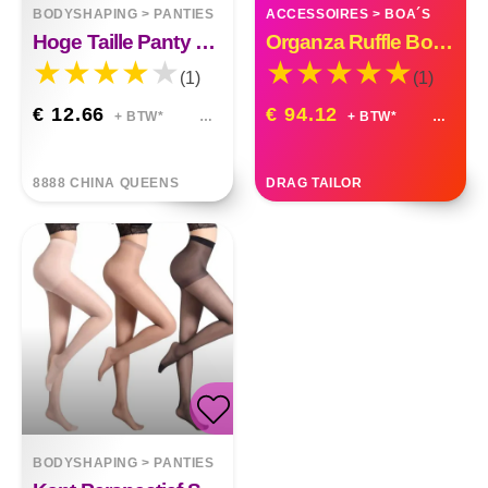
BODYSHAPING
>
PANTIES
ACCESSOIRES
>
BOA´S
Hoge Taille Panty Smalle Kousen
Organza Ruffle Boa Drag Queen Vegas Diva Custom Made
(1)
(1)
€ 12.66
€ 94.12
+ BTW*
+ BTW*
8888 CHINA QUEENS
DRAG TAILOR
BODYSHAPING
>
PANTIES