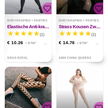
BODYSHAPING
>
PANTIES
BODYSHAPING
>
PANTIES
Elastische Anti-kras Transparante Onzichtbare Kousen
Strass Kousen Zwart Ins Dunne Vis Mond Panty
(1)
(1)
€ 10.26
€ 14.76
+ BTW*
+ BTW*
DRAG ROYAL
8888 CHINA QUEENS