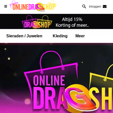
Inloggen
Sieraden / Juwelen
Kleding
Meer
Open Safari menu.
of klik de safari knop zoals hiernaast getoont
en klik TOEVOEGEN AAN BUREAUBLAD
onlinedragshop is nu geinstalleeerd als APP