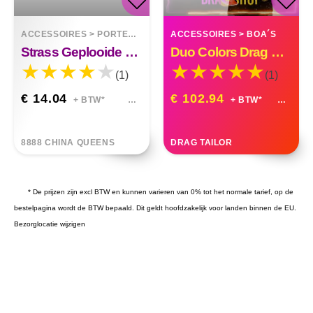
ACCESSOIRES
>
PORTEMONNEES
ACCESSOIRES
>
BOA´S
Strass Geplooide Clutch
Duo Colors Drag Queen Organza Ruffle Boa
(1)
(1)
€ 14.04
€ 102.94
+ BTW*
+ BTW*
8888 CHINA QUEENS
DRAG TAILOR
* De prijzen zijn excl BTW en kunnen varieren van 0% tot het normale tarief, op de
bestelpagina wordt de BTW bepaald. Dit geldt hoofdzakelijk voor landen binnen de EU.
Bezorglocatie wijzigen