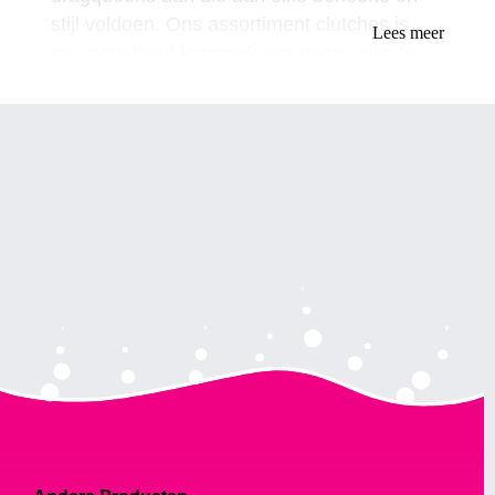
stijl voldoen. Ons assortiment clutches is
Lees meer
een opvallend kenmerk van onze collectie
en biedt een unieke en elegante toets aan je
algehele look. In dit artikel duiken we in de
wereld van dragqueen-clutches en hoe je de
perfecte clutch kunt kiezen die bij je stijl
past.
De juiste clutch kiezen:
Als het gaat om bij het kiezen van een
koppeling zijn er een paar belangrijke
factoren waarmee u rekening moet houden.
Overweeg allereerst de grootte van de
koppeling. Een clutch die te klein is, past
misschien niet al uw essentiële spullen,
terwijl een te grote clutch omvangrijk en