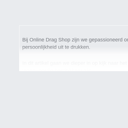
Bij Online Drag Shop zijn we gepassioneerd o
persoonlijkheid uit te drukken.
In dit artikel gaan we dieper in op kijk naar h
tegenwoordig beschikbaar zijn.
Het belang van hoeden in de dragc
Hoeden zijn altijd een belangrijk accessoire g
ze ook een praktisch doel dienen door schadu
Maar hoeden kunnen ook een statement zijn, ee
bucket hats, er zijn talloze stijlen om uit te ki