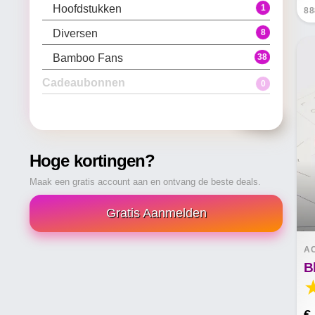
1
Hoofdstukken
88
8
Diversen
38
Bamboo Fans
Cadeaubonnen
0
0
0
Alle Cadeaubonnen
Cadeaukaarten
Hoge kortingen?
Maak een gratis account aan en ontvang de beste deals.
Gratis Aanmelden
A
€