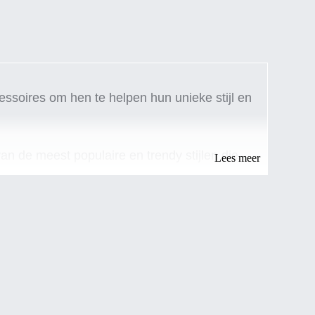
ssoires om hen te helpen hun unieke stijl en
van de meest populaire en trendy stijlen die
Lees meer
g en glamour toevoegen aan elke outfit, terwijl
n de zon.
 te drukken. Van klassieke fedora's tot funky