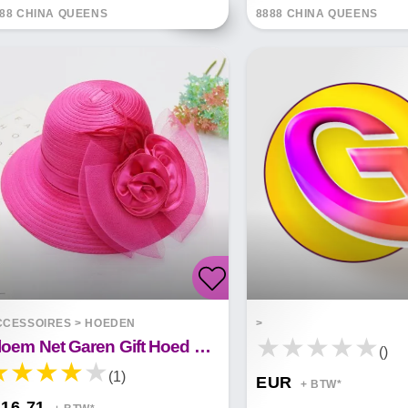
88 CHINA QUEENS
8888 CHINA QUEENS
CCESSOIRES
>
HOEDEN
>
Bloem Net Garen Gift Hoed Vrouwelijke Zonnebrandcrème Anti-Ultraviolet Vizier Doek Hoed Wastafel Hoed
()
(1)
EUR
+ BTW*
 16.71