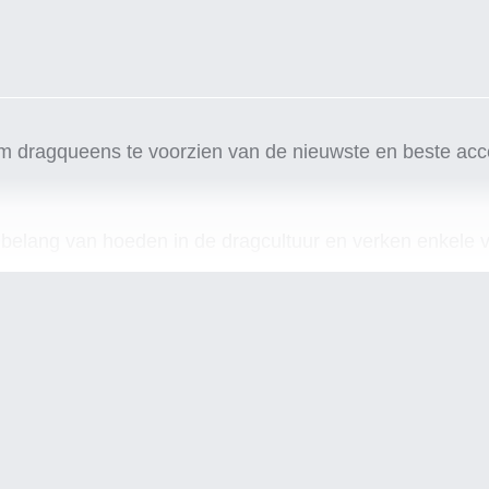
m dragqueens te voorzien van de nieuwste en beste acce
et belang van hoeden in de dragcultuur en verken enkele 
ultuur
eweest in de dragcultuur. Ze kunnen een vleugje verfijnin
w te bieden en het hoofd en gezicht te beschermen tege
n manier om om uw persoonlijkheid en individualiteit uit
ezen die je drag er echt uniek uit kunnen laten zien.