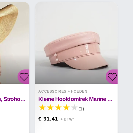
ACCESSOIRES
>
HOEDEN
Zonnehoed Aan Zee, Strohoed Voor Reizen En Vakantie, Strohoed, Papieren Strohoed
Kleine Hoofdomtrek Marine Hoed Dames Wild Brits Retro
(1)
€ 31.41
+ BTW*