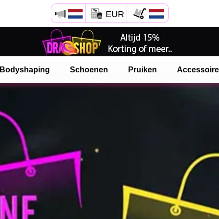
EUR
Open Safari menu.
of klik de safari knop zoals hiernaast getoont
Bodyshaping
Schoenen
Pruiken
Accessoir
en klik TOEVOEGEN AAN BUREAUBLAD
onlinedragshop is nu geinstalleeerd als APP