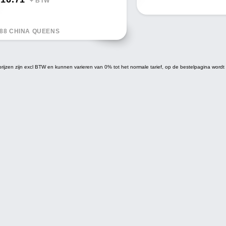
+ BTW*
88 CHINA QUEENS
prijzen zijn excl BTW en kunnen varieren van 0% tot het normale tarief, op de bestelpagina word