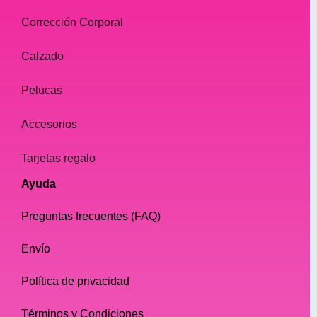
el mercado, como lápices, geles, polvos y
Corrección Corporal
pomadas.
Calzado
Lápices
Pelucas
Los lápices para cejas son excelentes para
rellenar áreas escasas de la ceja y crear un
Accesorios
arco de aspecto natural. Vienen en
diferentes tonos y se pueden difuminar
Tarjetas regalo
fácilmente para lograr un acabado más
natural.
Ayuda
Preguntas frecuentes (FAQ)
Gels
Los geles para cejas son perfectos para
Envío
aquellas con cejas gruesas y rebeldes.
Política de privacidad
Ayudan a domar y fijar las cejas en su lugar,
dándoles un aspecto limpio y pulido.
Términos y Condiciones