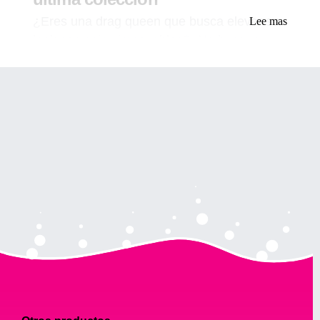
¿Eres una drag queen que busca elevar su
Lee mas
look con cejas impecables? ¡No busque
más! Nuestra última colección de productos
para cejas está aquí para ayudarte a lograr
el look de cejas perfecto que dejará a todos
hipnotizados.
En este artículo, te guiaremos a través del
proceso para lograr cejas deslumbrantes
que completarán tu drag queen mirar.
Desde elegir el producto adecuado hasta
consejos sobre la aplicación, lo tenemos
cubierto.
Por qué las cejas son
importantes para una apariencia