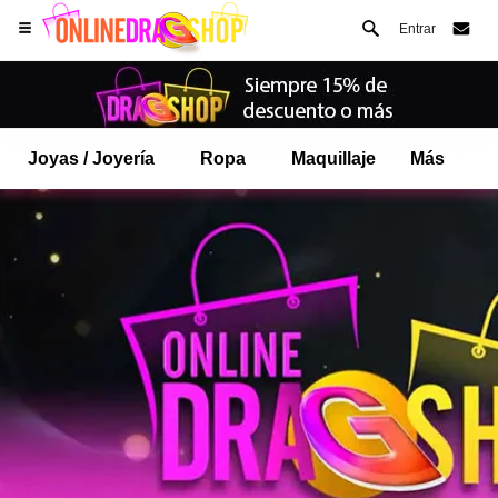
Entrar
Joyas / Joyería
Ropa
Maquillaje
Más
Abre tu menú de Safari.
o toque el botón de safari como se muestra a la izquierda
y toca AÑADIR A LA PANTALLA DE INICIO
onlinedragshop ahora está instalado como APLICACIÓN