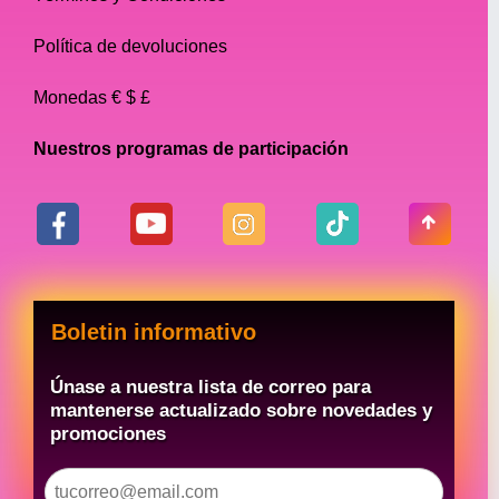
Polvos
Política de devoluciones
Los polvos para cejas son ideales para
Monedas € $ £
aquellas que quieren una ceja más suave y
de aspecto más natural. . Vienen en una
Nuestros programas de participación
variedad de tonos y se pueden aplicar con
una brocha en ángulo para mayor precisión.
Pomadas
Las pomadas para cejas son perfectas para
aquellas que desean una apariencia audaz
Boletin informativo
y dramática. Son altamente pigmentados y
duraderos, lo que los hace ideales para
Únase a nuestra lista de correo para
representaciones teatrales.
mantenerse actualizado sobre novedades y
promociones
Consejos para la aplicación