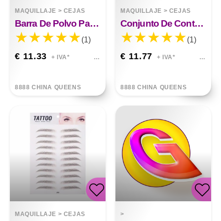
MAQUILLAJE
>
CEJAS
MAQUILLAJE
>
CEJAS
Barra De Polvo Para Rellenar El Contorno De Las Cejas
Conjunto De Contorno De Línea De Cabello En Barra De Polvo Para Cejas
(1)
(1)
€ 11.33
€ 11.77
+ IVA*
+ IVA*
8888 CHINA QUEENS
8888 CHINA QUEENS
MAQUILLAJE
>
CEJAS
>