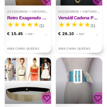
ACCESORIOS
>
CINTURONES
ACCESORIOS
>
CINTURONES
Retro Exagerado Sexy Temperamento Dominante Cinturón Elástico
Versátil Cadena Para Cinturón Color Dorado
(1)
(1)
€ 15.45
€ 26.10
+ IVA*
+ IVA*
8888 CHINA QUEENS
8888 CHINA QUEENS