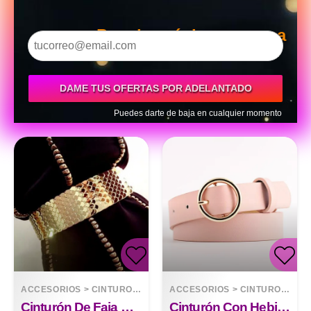
Para la próxima semana
DAME TUS OFERTAS POR ADELANTADO
Puedes darte de baja en cualquier momento
ACCESORIOS
>
CINTURONES
ACCESORIOS
>
CINTURONES
Cinturón De Faja De Costura De Escamas Decorativas De Color Metal
Cinturón Con Hebilla Redonda Mujer