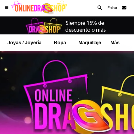
Entrar
Joyas / Joyería
Ropa
Maquillaje
Más
Abre tu menú de Safari.
o toque el botón de safari como se muestra a la izquierda
y toca AÑADIR A LA PANTALLA DE INICIO
onlinedragshop ahora está instalado como APLICACIÓN