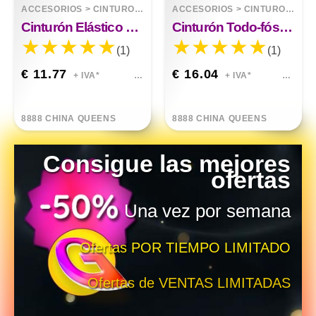
ACCESORIOS
>
CINTURONES
ACCESORIOS
>
CINTURONES
Cinturón Elástico Versátil Simple De Metal Espejo Largo Dorado
Cinturón Todo-fósforo De Ojo De Aire De PVC De Color Mágico Láser Con Hebilla Generosa Plateada
(1)
(1)
€ 11.77
€ 16.04
+ IVA*
+ IVA*
8888 CHINA QUEENS
8888 CHINA QUEENS
Consigue las mejores
ofertas
Una vez por semana
Ofertas POR TIEMPO LIMITADO
Ofertas de VENTAS LIMITADAS