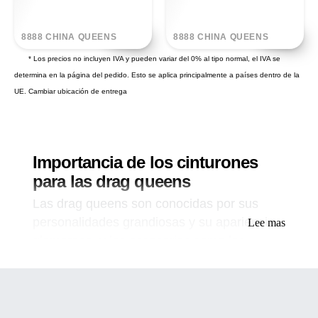
8888 CHINA QUEENS
8888 CHINA QUEENS
* Los precios no incluyen IVA y pueden variar del 0% al tipo normal, el IVA se
determina en la página del pedido. Esto se aplica principalmente a países dentro de la
UE.
Cambiar ubicación de entrega
Importancia de los cinturones
para las drag queens
Las drag queens son conocidas por sus
personalidades grandiosas y su apariencia
Lee mas
glamorosa, y los accesorios como los
cinturones juegan un papel crucial en su
apariencia general. En esta guía,
analizaremos más de cerca los cinturones y
accesorios de drag queen, incluidos los