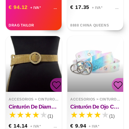
€ 94.12
€ 17.35
+ IVA*
+ IVA*
DRAG TAILOR
8888 CHINA QUEENS
ACCESORIOS
>
CINTURONES
ACCESORIOS
>
CINTURONES
Cinturón De Diamantes
Cinturón De Ojo Colorido Transparente De Pvc, Cinturón Decorativo De Moda Que Combina Con Todo
(1)
(1)
€ 14.14
€ 9.94
+ IVA*
+ IVA*