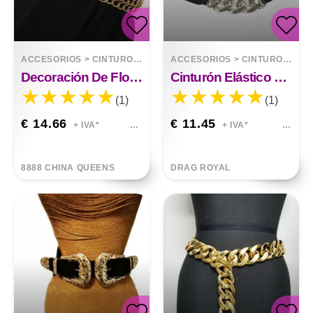
ACCESORIOS
>
CINTURONES
ACCESORIOS
>
CINTURONES
Decoración De Flores De Cadena De Cinturón Ancho Elástico De Metal De Moda
Cinturón Elástico Cadena De Metal Cintura Que Combina Con Todo A La Moda
(1)
(1)
€ 14.66
€ 11.45
+ IVA*
+ IVA*
8888 CHINA QUEENS
DRAG ROYAL