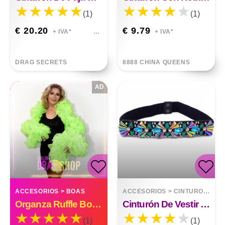
(1)
(1)
€ 20.20
€ 9.79
+ IVA*
+ IVA*
DRAG SECRETS
8888 CHINA QUEENS
AD
ACCESORIOS
>
BOAS
ACCESORIOS
>
CINTURONES
Organza Ruffle Boa Drag Queen Vegas Diva Custom Made
Cinturón De Vestir De Todo El Partido
(1)
(1)