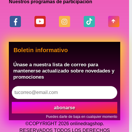
Nuestros programas de participación
algo para todos.
Conclusión:
En Online Drag Shop, estamos
comprometidos a brindar lo mejor productos
Boletin informativo
y accesorios de modelado corporal drag
queen en el mercado. Nuestra colección de
Únase a nuestra lista de correo para
rellenos está diseñada para ayudarte a
mantenerse actualizado sobre novedades y
lograr el look perfecto para cualquier
promociones
ocasión, con una gama de tamaños y
formas que se adaptan a cualquier tipo de
cuerpo.
abonarse
Utilizamos solo los mejores materiales en
Puedes darte de baja en cualquier momento
nuestros productos, asegurándonos de que
©COPYRIGHT 2026 onlinedragshop.
son cómodos y duraderos. Nuestros
RESERVADOS TODOS LOS DERECHOS