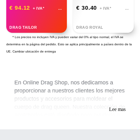
€ 94.12
€ 30.40
+ IVA*
+ IVA*
DRAG TAILOR
DRAG ROYAL
* Los precios no incluyen IVA y pueden variar del 0% al tipo normal, el IVA se
determina en la página del pedido. Esto se aplica principalmente a países dentro de la
UE.
Cambiar ubicación de entrega
En Online Drag Shop, nos dedicamos a
proporcionar a nuestros clientes los mejores
productos y accesorios para moldear el
cuerpo de drag queen. Nuestra colección de
Lee mas
acolchados está diseñada para ayudarlo a
lograr la forma perfecta para cualquier
ocasión, ya sea que esté actuando en el
escenario o simplemente vistiéndose para