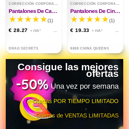
CORRECCIÓN CORPORAL
>
RELLENOS
CORRECCIÓN CORPORAL
>
RE
Pantalones De Cadera Completos Ropa Interior De Almohadilla De Espuma Gruesa
Pantalones De Cintura Baja Con Relleno De Espuma
(1)
(1)
€ 28.27
€ 19.33
+ IVA*
+ IVA*
DRAG SECRETS
8888 CHINA QUEENS
Consigue las mejores
ofertas
Una vez por semana
Ofertas POR TIEMPO LIMITADO
Ofertas de VENTAS LIMITADAS