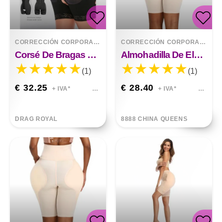
CORRECCIÓN CORPORAL
>
RELLENOS
CORRECCIÓN CORPORAL
>
RE
Corsé De Bragas A Tope Falso Acolchado
Almohadilla De Elevación De Cadera Regordeta, Pantalones Moldeadores De Glúteos
(1)
(1)
€ 32.25
€ 28.40
+ IVA*
+ IVA*
DRAG ROYAL
8888 CHINA QUEENS