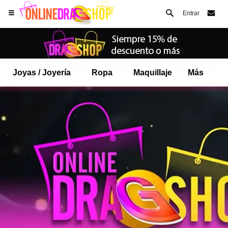
Entrar
Joyas / Joyería
Ropa
Maquillaje
Más
Abre tu menú de Safari.
o toque el botón de safari como se muestra a la izquierda
y toca AÑADIR A LA PANTALLA DE INICIO
onlinedragshop ahora está instalado como APLICACIÓN