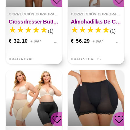
CORRECCIÓN CORPORAL
>
RELLENOS
CORRECCIÓN CORPORAL
>
RE
Crossdresser Butt Silicone Hip Thigh Up Pads Reutilizable Enhancers Buttocks Booster
Almohadillas De Cadera Con Pantalones Hasta El Muslo Reutilizables A Tope
(1)
(1)
€ 32.10
€ 56.29
+ IVA*
+ IVA*
DRAG ROYAL
DRAG SECRETS