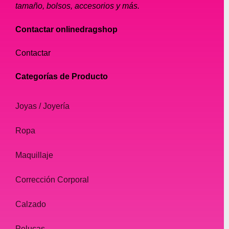
tamaño personalizado para aquellos que
tamaño, bolsos, accesorios y más.
requieren un ajuste más personalizado.
Contactar onlinedragshop
Nuestros acolchados son fáciles de usar y
Contactar
mantener, con instrucciones de cuidado
simples para garantizar que duren muchos
Categorías de Producto
años. También son asequibles, por lo que es
fácil para cualquier persona lograr el
Joyas / Joyería
aspecto perfecto sin arruinarse.
Ropa
Productos diseñados por expertos:
Maquillaje
En Online Drag Shop, nos enorgullecemos
Corrección Corporal
de nuestros productos diseñados por
expertos. productos Nuestros acolchados
Calzado
están diseñados teniendo en cuenta las
necesidades de las drag queens, lo que
Pelucas