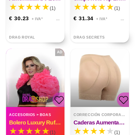
(1)
(1)
€ 30.23
€ 31.34
+ IVA*
+ IVA*
DRAG ROYAL
DRAG SECRETS
AD
ACCESORIOS
>
BOAS
CORRECCIÓN CORPORAL
>
RE
Bolero Luxury Ruffle Organza Custom Made
Caderas Aumentadas, Caderas Postizas, Almohadilla De Espuma Transpirable, Glúteos, Delgado, Sin Costuras
(1)
(1)