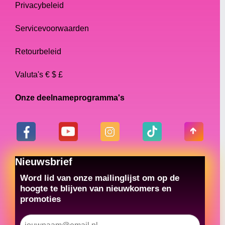
Privacybeleid
Servicevoorwaarden
Retourbeleid
Valuta's € $ £
Onze deelnameprogramma's
Nieuwsbrief
Word lid van onze mailinglijst om op de
hoogte te blijven van nieuwkomers en
promoties