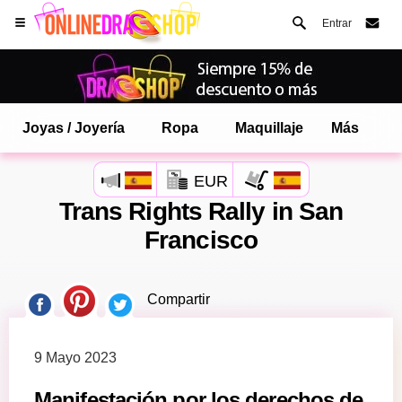
Entrar
Joyas / Joyería
Ropa
Maquillaje
Más
EUR
Trans Rights Rally in San
Abre tu menú de Safari.
Francisco
o toque el botón de safari como se muestra a la izquierda
quizas
Compartir
y toca AÑADIR A LA
mas
PANTALLA DE INICIO
tarde
onlinedragshop ahora está instalado
como APLICACIÓN
9 Mayo 2023
Manifestación por los derechos de